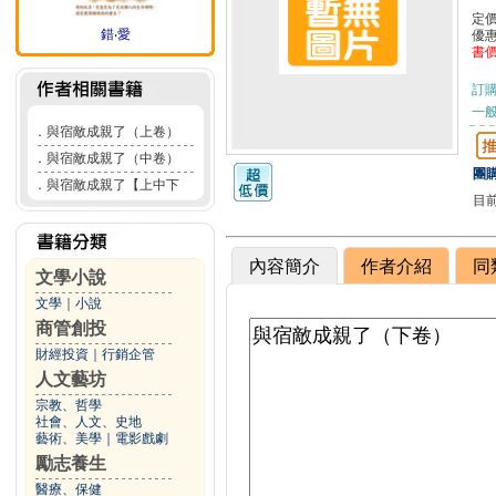
定
錯‧愛
優
書
訂
一般
．
與宿敵成親了（上卷）
．
與宿敵成親了（中卷）
團購
．
與宿敵成親了【上中下
目
內容簡介
作者介紹
同
文學小說
文學
｜
小說
商管創投
財經投資
｜
行銷企管
人文藝坊
宗教、哲學
社會、人文、史地
藝術、美學
｜
電影戲劇
勵志養生
醫療、保健