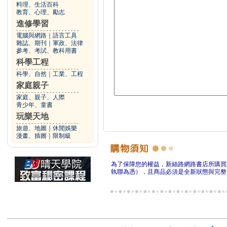
料理、生活百科
教育、心理、勵志
進修學習
電腦與網路
｜
語言工具
雜誌、期刊
｜
軍政、法律
參考、考試、教科用書
科學工程
科學、自然
｜
工業、工程
家庭親子
家庭、親子、人際
青少年、童書
玩樂天地
旅遊、地圖
｜
休閒娛樂
漫畫、插圖
｜
限制級
為了保障您的權益，新絲路網路書店所購買
執聯為憑），且商品必須是全新狀態與完整