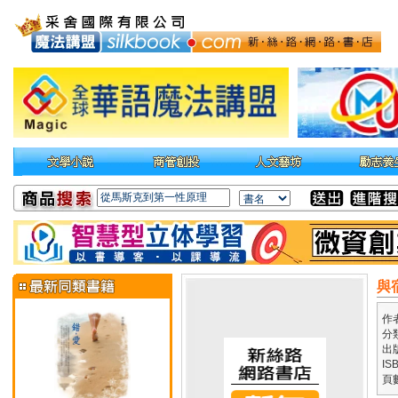
與
作
分
出
IS
頁