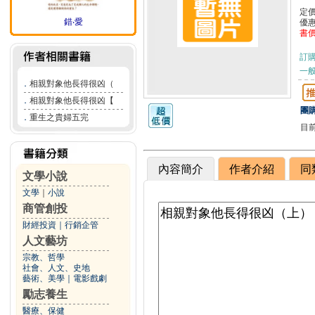
定
錯‧愛
優
書
訂
一般
．
相親對象他長得很凶（
．
相親對象他長得很凶【
團購
．
重生之貴婦五完
目
內容簡介
作者介紹
同
文學小說
文學
｜
小說
商管創投
財經投資
｜
行銷企管
人文藝坊
宗教、哲學
社會、人文、史地
藝術、美學
｜
電影戲劇
勵志養生
醫療、保健