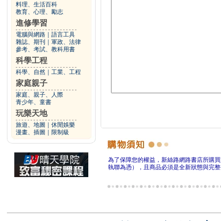
料理、生活百科
教育、心理、勵志
進修學習
電腦與網路
｜
語言工具
雜誌、期刊
｜
軍政、法律
參考、考試、教科用書
科學工程
科學、自然
｜
工業、工程
家庭親子
家庭、親子、人際
青少年、童書
玩樂天地
旅遊、地圖
｜
休閒娛樂
漫畫、插圖
｜
限制級
為了保障您的權益，新絲路網路書店所購買
執聯為憑），且商品必須是全新狀態與完整