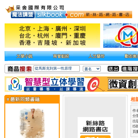
相
作
分
出
IS
頁