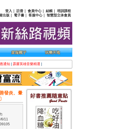
登入
｜
註冊
｜
會員中心
｜
結帳
｜
培訓課程
資出版
｜
電子書
｜
客服中心
｜
智慧型立体會員
惠通知
|
霹靂英雄音樂精選
|
善發炎、暈
〕
力
6/11
9105