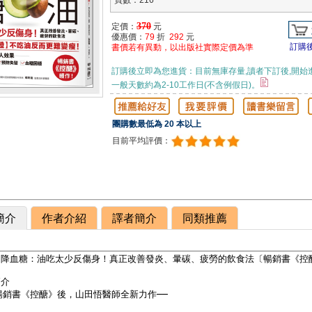
頁數：216
370
定價：
元
優惠價：
79
折
292
元
訂購
書價若有異動，以出版社實際定價為準
訂購後立即為您進貨：目前無庫存量,讀者下訂後,開始
一般天數約為2-10工作日(不含例假日)。
團購數最低為 20 本以上
目前平均評價：
簡介
作者介紹
譯者簡介
同類推薦