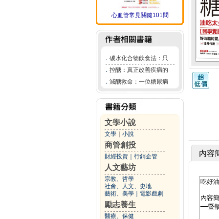
心血管常見關鍵101問
．
碳水化合物飲食法：只
．
控醣：真正改善疾病的
．
減醣救命：一位糖尿病
文學小說
文學
｜
小說
商管創投
內容
財經投資
｜
行銷企管
人文藝坊
宗教、哲學
社會、人文、史地
藝術、美學
｜
電影戲劇
勵志養生
醫療、保健