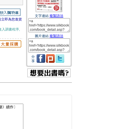
文字連結
複製語法
後立即為您進貨
進入調書程序,
圖片連結
複製語法
分
享