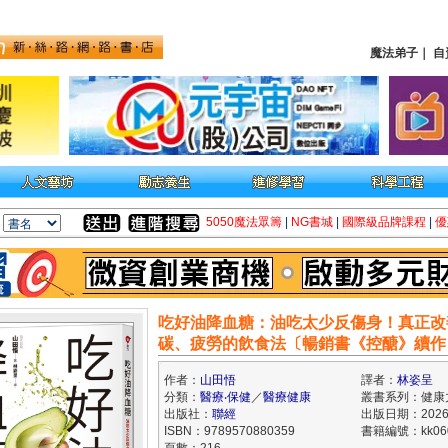
魔法弟子
｜
自
5050魔法眾籌
|
NG書城
|
國際級品牌課程
|
優
吃好油降血糖：油吃太少反傷身！真正改
碳、疲勞的飲食法〔暢銷書《控醣》續作
作者：
山田悟
譯者：
林姿呈
分類：
醫療‧保健
／
醫療健康
叢書系列：健康
出版社：
聯經
出版日期：2026/
ISBN：9789570880359
書籍編號：kk060