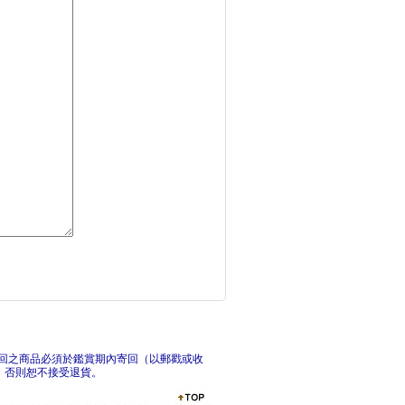
攔截胰臟癌：破解癌王
走路
發炎消了，病就好了：
造臉
回之商品必須於鑑賞期內寄回（以郵戳或收
，否則恕不接受退貨。