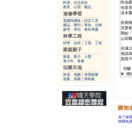
料理、生活百科
教育、心理、勵志
進修學習
電腦與網路
｜
語言工具
雜誌、期刊
｜
軍政、法律
參考、考試、教科用書
科學工程
科學、自然
｜
工業、工程
家庭親子
家庭、親子、人際
青少年、童書
玩樂天地
旅遊、地圖
｜
休閒娛樂
漫畫、插圖
｜
限制級
為了保
執聯為憑