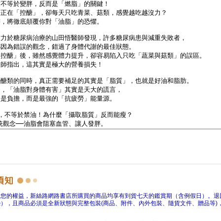
障您的權益，新絲路網路書店所購買的商品均享有到貨七天的鑑賞期（含例假日）。退
），且商品必須是全新狀態與完整包裝(商品、附件、內外包裝、隨貨文件、贈品等)