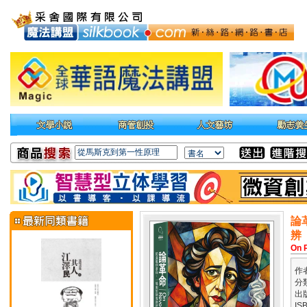
論
辨
On 
作
分
出
IS