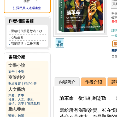
頁
江澤民其人連環畫集
定
優
書
訂
．
黑暗時代的思想者：政
一般
．
心智生命
．
鄂蘭講堂（二冊套書）
團購
目
文學小說
文學
｜
小說
商管創投
內容簡介
作者介紹
譯
財經投資
｜
行銷企管
人文藝坊
宗教、哲學
社會、人文、史地
藝術、美學
｜
電影戲劇
勵志養生
醫療、保健