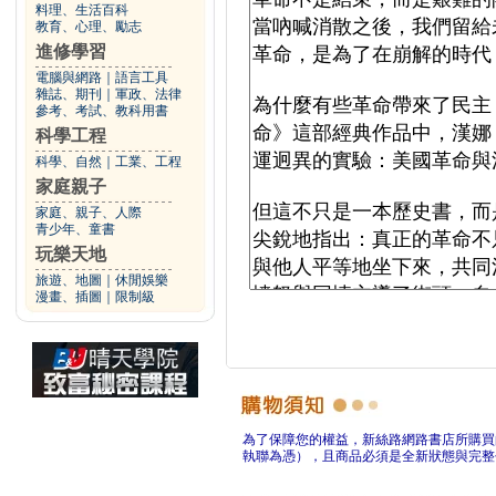
料理、生活百科
教育、心理、勵志
進修學習
電腦與網路
｜
語言工具
雜誌、期刊
｜
軍政、法律
參考、考試、教科用書
科學工程
科學、自然
｜
工業、工程
家庭親子
家庭、親子、人際
青少年、童書
玩樂天地
旅遊、地圖
｜
休閒娛樂
漫畫、插圖
｜
限制級
為了保障您的權益，新絲路網路書店所購買
執聯為憑），且商品必須是全新狀態與完整