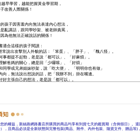
障您的權益，新絲路網路書店所購買的商品均享有到貨七天的鑑賞期（含例假日）。退
），且商品必須是全新狀態與完整包裝(商品、附件、內外包裝、隨貨文件、贈品等)