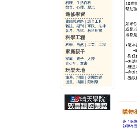
料理、生活百科
教育、心理、勵志
進修學習
電腦與網路
｜
語言工具
雜誌、期刊
｜
軍政、法律
參考、考試、教科用書
科學工程
科學、自然
｜
工業、工程
家庭親子
家庭、親子、人際
青少年、童書
玩樂天地
旅遊、地圖
｜
休閒娛樂
漫畫、插圖
｜
限制級
為了保
執聯為憑