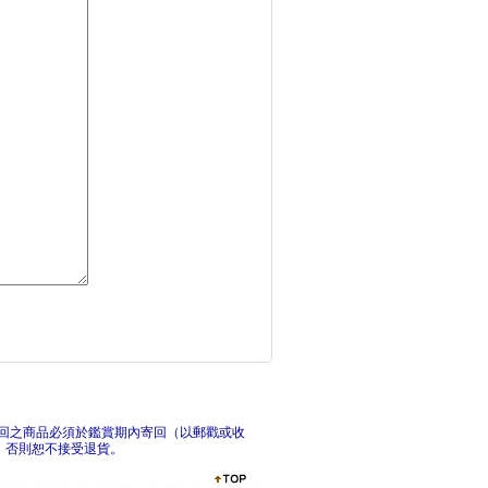
詩詞動物城：漫畫李白
?
穿裙子的男孩（暢銷1
莫
回之商品必須於鑑賞期內寄回（以郵戳或收
，否則恕不接受退貨。