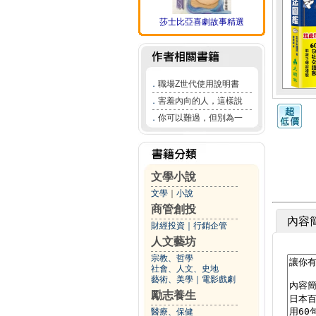
莎士比亞喜劇故事精選
．
職場Z世代使用說明書
．
害羞內向的人，這樣說
．
你可以難過，但別為一
文學小說
文學
｜
小說
商管創投
內容
財經投資
｜
行銷企管
人文藝坊
宗教、哲學
社會、人文、史地
藝術、美學
｜
電影戲劇
勵志養生
醫療、保健