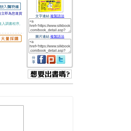
後立即為您進貨
文字連結
複製語法
進入調書程序,
圖片連結
複製語法
分
享