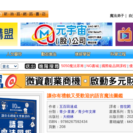
魔法弟子
｜
自
5050魔法眾籌
|
NG書城
|
國際級品牌課程
|
優
讓你有禮貌又受歡迎的語言魔法圖鑑
作者：
五百田達成
譯者：
曾玟閎
分類：
青少‧童書
／
青少年文庫
叢書系列：育
出版社：
大樹林
出版日期：2026
ISBN：9786267592434
書籍編號：kk06
頁數：208