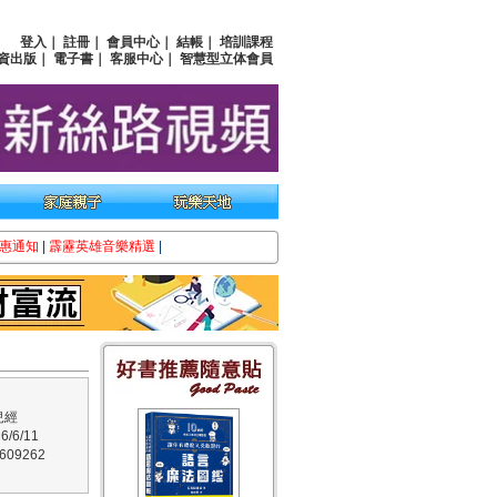
登入
｜
註冊
｜
會員中心
｜
結帳
｜
培訓課程
資出版
｜
電子書
｜
客服中心
｜
智慧型立体會員
惠通知
|
霹靂英雄音樂精選
|
兒經
/6/11
09262