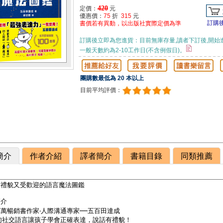
420
定價：
元
優惠價：
75
折
315
元
訂購
書價若有異動，以出版社實際定價為準
訂購後立即為您進貨：目前無庫存量,讀者下訂後,開始
一般天數約為2-10工作日(不含例假日)。
團購數最低為 20 本以上
目前平均評價：
簡介
作者介紹
譯者簡介
書籍目錄
同類推薦