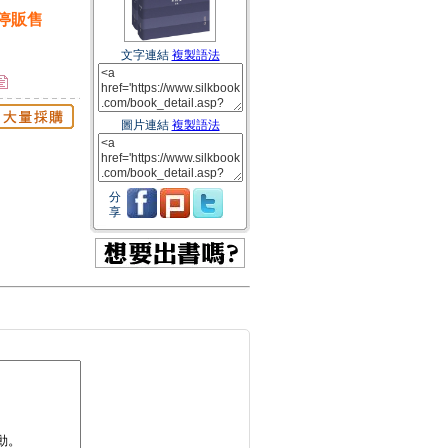
停販售
文字連結
複製語法
圖片連結
複製語法
分
享