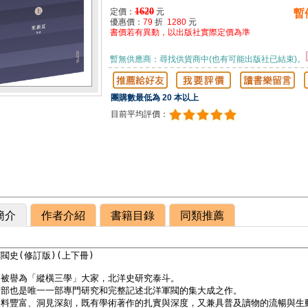
1620
定價：
元
暫
優惠價：
79
折
1280
元
書價若有異動，以出版社實際定價為準
暫無供應商：尋找供貨商中(也有可能出版社已結束)。
團購數最低為 20 本以上
目前平均評價：
簡介
作者介紹
書籍目錄
同類推薦