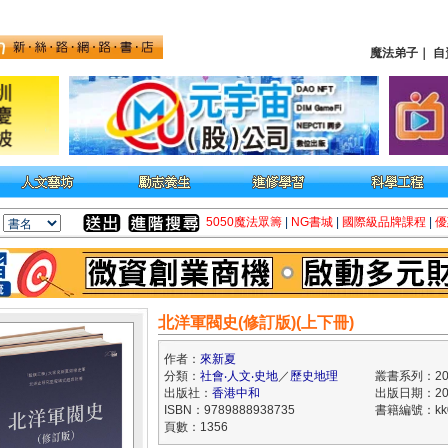
魔法弟子
｜
自
5050魔法眾籌
|
NG書城
|
國際級品牌課程
|
優
北洋軍閥史(修訂版)(上下冊)
作者：
來新夏
分類：
社會‧人文‧史地
／
歷史地理
叢書系列：2
出版社：
香港中和
出版日期：202
ISBN：9789888938735
書籍編號：kk0
頁數：1356