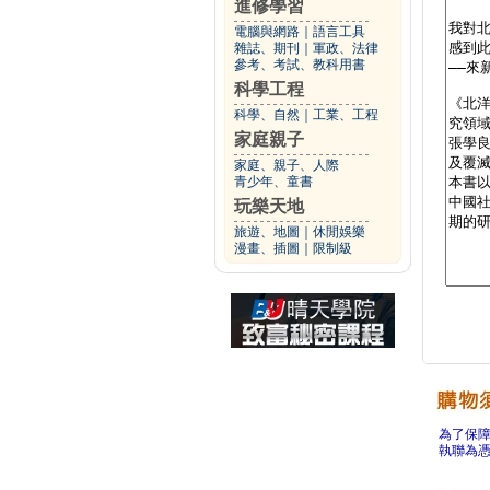
進修學習
電腦與網路
｜
語言工具
雜誌、期刊
｜
軍政、法律
參考、考試、教科用書
科學工程
科學、自然
｜
工業、工程
家庭親子
家庭、親子、人際
青少年、童書
玩樂天地
旅遊、地圖
｜
休閒娛樂
漫畫、插圖
｜
限制級
為了保
執聯為憑