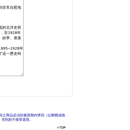
說不的世界史
日本最漫長的一天【漫
俄
回之商品必須於鑑賞期內寄回（以郵戳或收
，否則恕不接受退貨。