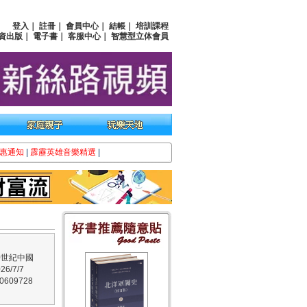
登入
｜
註冊
｜
會員中心
｜
結帳
｜
培訓課程
資出版
｜
電子書
｜
客服中心
｜
智慧型立体會員
惠通知
|
霹靂英雄音樂精選
|
0世紀中國
6/7/7
609728