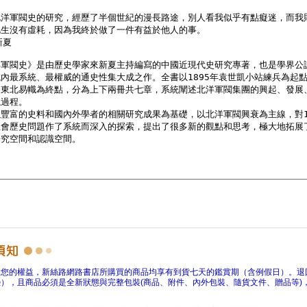
障您的權益，新絲路網路書店所購買的商品均享有到貨七天的鑑賞期（含例假日）。退
），且商品必須是全新狀態與完整包裝(商品、附件、內外包裝、隨貨文件、贈品等)