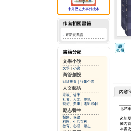
中外歷史大事酷搜本
．
來新夏書話
文學小說
文學
｜
小說
商管創投
財經投資
｜
行銷企管
人文藝坊
內容
宗教、哲學
社會、人文、史地
藝術、美學
｜
電影戲劇
勵志養生
醫療、保健
料理、生活百科
教育、心理、勵志