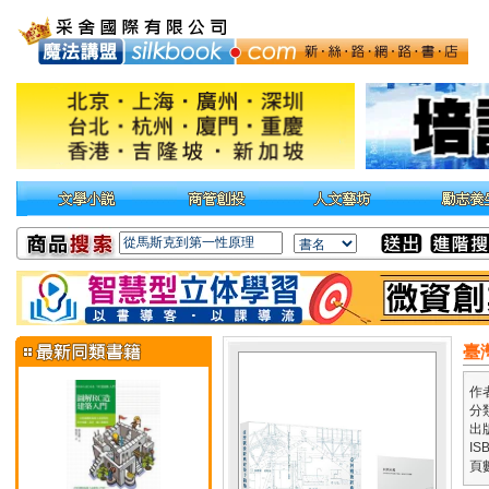
臺
作
分
出
IS
頁