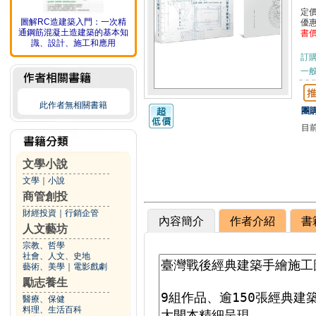
定
圖解RC造建築入門：一次精
優
通鋼筋混凝土造建築的基本知
書
識、設計、施工和應用
訂
一般
此作者無相關書籍
團購
目
文學小說
文學
｜
小說
商管創投
財經投資
｜
行銷企管
內容簡介
作者介紹
書
人文藝坊
宗教、哲學
社會、人文、史地
藝術、美學
｜
電影戲劇
勵志養生
醫療、保健
料理、生活百科