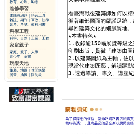
教育、心理、勵志
進修學習
電腦與網路
｜
語言工具
雜誌、期刊
｜
軍政、法律
參考、考試、教科用書
科學工程
科學、自然
｜
工業、工程
家庭親子
家庭、親子、人際
青少年、童書
玩樂天地
旅遊、地圖
｜
休閒娛樂
漫畫、插圖
｜
限制級
為了保障您的權益，新絲路網路書店所購買
執聯為憑），且商品必須是全新狀態與完整