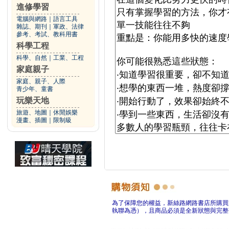
進修學習
電腦與網路
｜
語言工具
雜誌、期刊
｜
軍政、法律
參考、考試、教科用書
科學工程
科學、自然
｜
工業、工程
家庭親子
家庭、親子、人際
青少年、童書
玩樂天地
旅遊、地圖
｜
休閒娛樂
漫畫、插圖
｜
限制級
為了保障您的權益，新絲路網路書店所購買
執聯為憑），且商品必須是全新狀態與完整