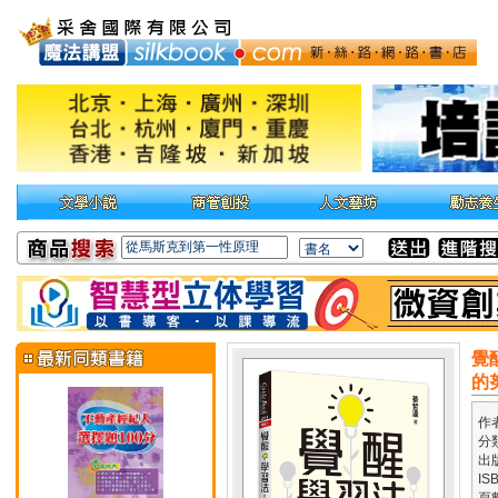
覺
的
作
分
出
IS