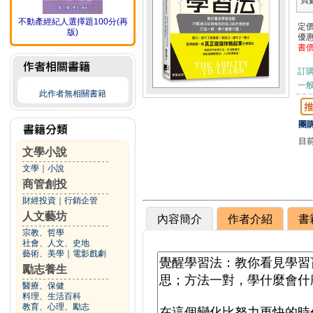
頁
不動產經紀人選擇題100分(再
定
版)
優
書
訂
一般
此作者無相關書籍
團購
目
文學小說
文學
｜
小說
商管創投
財經投資
｜
行銷企管
人文藝坊
內容簡介
作者介紹
書
宗教、哲學
社會、人文、史地
藝術、美學
｜
電影戲劇
勵志養生
醫療、保健
料理、生活百科
教育、心理、勵志