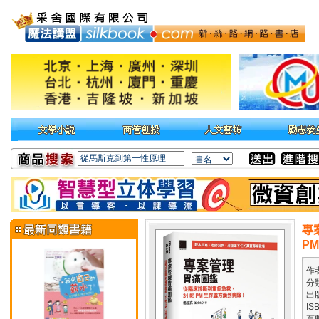
專
P
作
分
出
IS