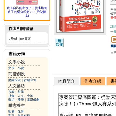
頁
我有自己的薪水了：從小培養
定
孩子的滿分理財力！(附記帳
優
本)
書
訂
一般
．
Redmine 專案
團購
目
文學小說
文學
｜
小說
商管創投
財經投資
｜
行銷企管
內容簡介
作者介紹
書
人文藝坊
宗教、哲學
社會、人文、史地
藝術、美學
｜
電影戲劇
勵志養生
醫療、保健
料理、生活百科