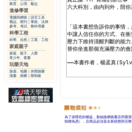
教育、心理、勵志
進修學習
電腦與網路
｜
語言工具
雜誌、期刊
｜
軍政、法律
參考、考試、教科用書
科學工程
科學、自然
｜
工業、工程
家庭親子
家庭、親子、人際
青少年、童書
玩樂天地
旅遊、地圖
｜
休閒娛樂
漫畫、插圖
｜
限制級
為了保障您的權益，新絲路網路書店所購買
執聯為憑），且商品必須是全新狀態與完整