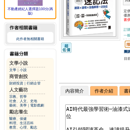
頁
不動產經紀人選擇題100分(再
定
版)
優
書
訂
一般
此作者無相關書籍
團購
目
文學小說
文學
｜
小說
商管創投
財經投資
｜
行銷企管
人文藝坊
內容簡介
作者介紹
書
宗教、哲學
社會、人文、史地
藝術、美學
｜
電影戲劇
勵志養生
醫療、保健
料理、生活百科
教育、心理、勵志