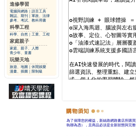
進修學習
電腦與網路
｜
語言工具
雜誌、期刊
｜
軍政、法律
參考、考試、教科用書
科學工程
科學、自然
｜
工業、工程
家庭親子
家庭、親子、人際
青少年、童書
玩樂天地
旅遊、地圖
｜
休閒娛樂
漫畫、插圖
｜
限制級
為了保障您的權益，新絲路網路書店所購買
執聯為憑），且商品必須是全新狀態與完整