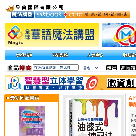
A
腦
作
分
出
IS