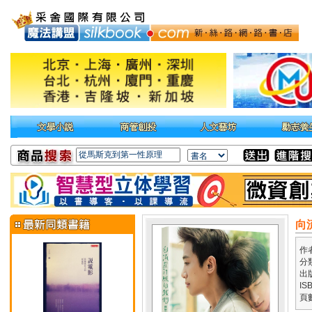
向
作
分
出
IS
頁