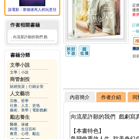
定
說電影：那個迷死人的玩意兒
優
書
訂
一般
．
向流星許願的我們 戲
團購
目
文學小說
文學
｜
小說
商管創投
財經投資
｜
行銷企管
人文藝坊
內容簡介
作者介紹
同
宗教、哲學
社會、人文、史地
藝術、美學
｜
電影戲劇
勵志養生
醫療、保健
料理、生活百科
教育、心理、勵志