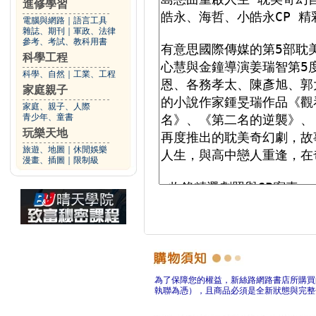
進修學習
電腦與網路
｜
語言工具
雜誌、期刊
｜
軍政、法律
參考、考試、教科用書
科學工程
科學、自然
｜
工業、工程
家庭親子
家庭、親子、人際
青少年、童書
玩樂天地
旅遊、地圖
｜
休閒娛樂
漫畫、插圖
｜
限制級
為了保障您的權益，新絲路網路書店所購買
執聯為憑），且商品必須是全新狀態與完整