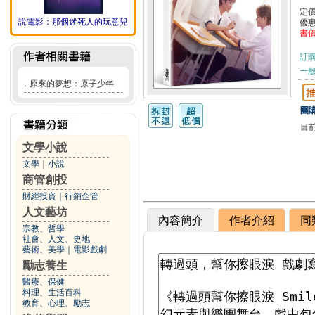
定
說電影：那個迷死人的玩意兒
優
書
訂
一般
．
原來的夢想：原子少年
團購
目
文學小說
文學
｜
小說
商管創投
財經投資
｜
行銷企管
人文藝坊
內容簡介
作者介紹
同
宗教、哲學
社會、人文、史地
藝術、美學
｜
電影戲劇
勵志養生
醫療、保健
料理、生活百科
教育、心理、勵志