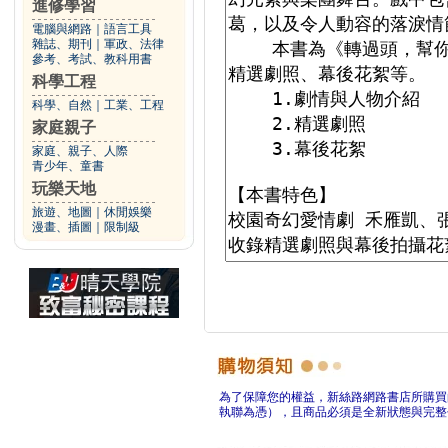
進修學習
電腦與網路
｜
語言工具
雜誌、期刊
｜
軍政、法律
參考、考試、教科用書
科學工程
科學、自然
｜
工業、工程
家庭親子
家庭、親子、人際
青少年、童書
玩樂天地
旅遊、地圖
｜
休閒娛樂
漫畫、插圖
｜
限制級
為了保障您的權益，新絲路網路書店所購買
執聯為憑），且商品必須是全新狀態與完整