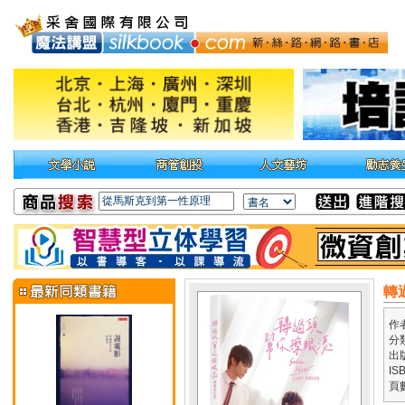
轉
作
分
出
IS
頁