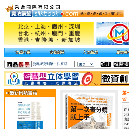
第
習
作
分
出
IS