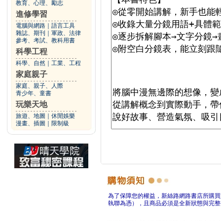
教育、心理、勵志
進修學習
電腦與網路
｜
語言工具
雜誌、期刊
｜
軍政、法律
參考、考試、教科用書
科學工程
科學、自然
｜
工業、工程
家庭親子
家庭、親子、人際
青少年、童書
玩樂天地
旅遊、地圖
｜
休閒娛樂
漫畫、插圖
｜
限制級
為了保障您的權益，新絲路網路書店所購買
執聯為憑），且商品必須是全新狀態與完整