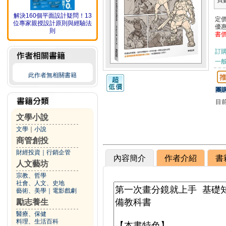
頁
解決160個平面設計疑問！13
定
位專家親授設計原則與經驗法
優
則
書
訂
一般
此作者無相關書籍
團購
目
文學小說
文學
｜
小說
商管創投
財經投資
｜
行銷企管
內容簡介
作者介紹
書
人文藝坊
宗教、哲學
社會、人文、史地
藝術、美學
｜
電影戲劇
勵志養生
醫療、保健
料理、生活百科