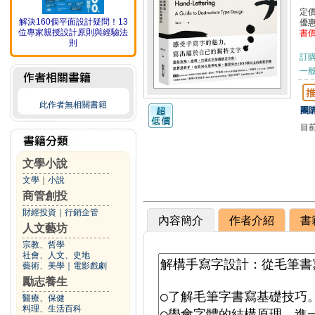
定
解決160個平面設計疑問！13
優
位專家親授設計原則與經驗法
書
則
訂
一般
此作者無相關書籍
團購
目
文學小說
文學
｜
小說
商管創投
財經投資
｜
行銷企管
內容簡介
作者介紹
書
人文藝坊
宗教、哲學
社會、人文、史地
藝術、美學
｜
電影戲劇
勵志養生
醫療、保健
料理、生活百科