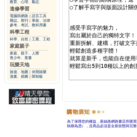
教育、心理、勵志
進修學習
電腦與網路
｜
語言工具
雜誌、期刊
｜
軍政、法律
參考、考試、教科用書
科學工程
科學、自然
｜
工業、工程
家庭親子
家庭、親子、人際
青少年、童書
玩樂天地
旅遊、地圖
｜
休閒娛樂
漫畫、插圖
｜
限制級
為了保障您的權益，新絲路網路書店所購買
執聯為憑），且商品必須是全新狀態與完整