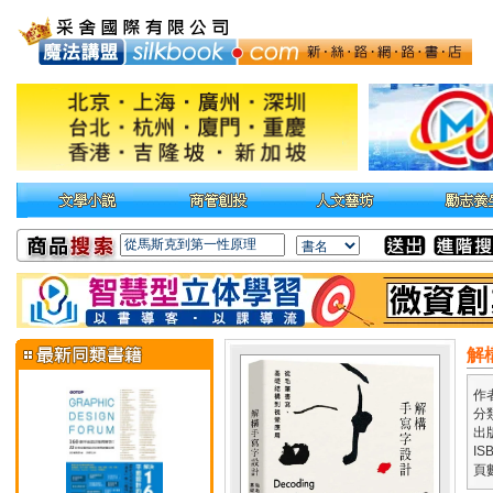
解
作
分
出
IS
頁