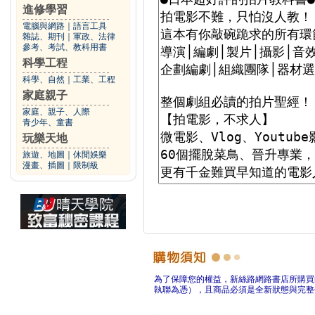
進修學習
電腦與網路
｜
語言工具
雜誌、期刊
｜
軍政、法律
參考、考試、教科用書
科學工程
科學、自然
｜
工業、工程
家庭親子
家庭、親子、人際
青少年、童書
玩樂天地
旅遊、地圖
｜
休閒娛樂
漫畫、插圖
｜
限制級
為了保障您的權益，新絲路網路書店所購買
執聯為憑），且商品必須是全新狀態與完整