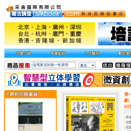
第
劇
6
作
分
出