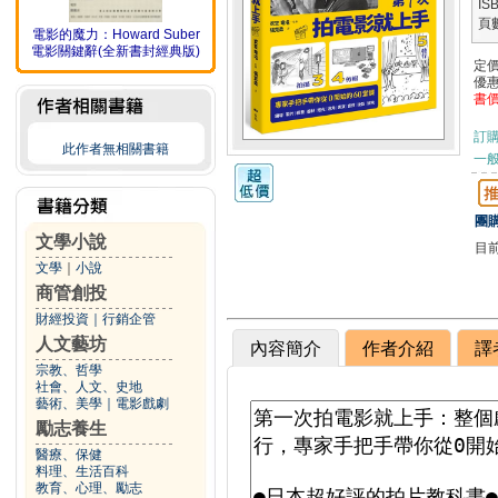
IS
頁
電影的魔力：Howard Suber
電影關鍵辭(全新書封經典版)
定
優
書
訂
此作者無相關書籍
一般
團購
文學小說
目
文學
｜
小說
商管創投
財經投資
｜
行銷企管
人文藝坊
內容簡介
作者介紹
譯
宗教、哲學
社會、人文、史地
藝術、美學
｜
電影戲劇
勵志養生
醫療、保健
料理、生活百科
教育、心理、勵志