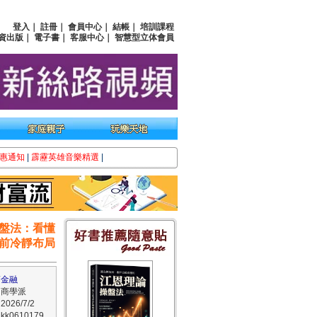
登入
｜
註冊
｜
會員中心
｜
結帳
｜
培訓課程
資出版
｜
電子書
｜
客服中心
｜
智慧型立体會員
惠通知
|
霹靂英雄音樂精選
|
盤法：看懂
前冷靜布局
葛金融
：商學派
26/7/2
k0610179