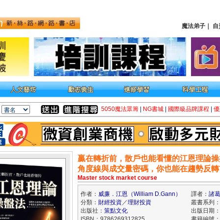
魔法弟子
｜
自
5050魔法眾籌
|
NG書城
|
國際級品牌課程
|
優
贏在轉折前，散戶也能看懂的江恩理論操
角度線與成交量密碼，你也能在趨勢反轉
Master stock market course
作者：
威廉．江恩（William D.Gann）
譯者：
諸
分類：
財經投資
／
理財投資
叢書系列
出版社：
策點文化
出版日期：20
ISBN：9786269312825
書籍編號：k