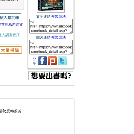
文字連結
複製語法
後立即為您進貨
進入調書程序,
圖片連結
複製語法
分
享