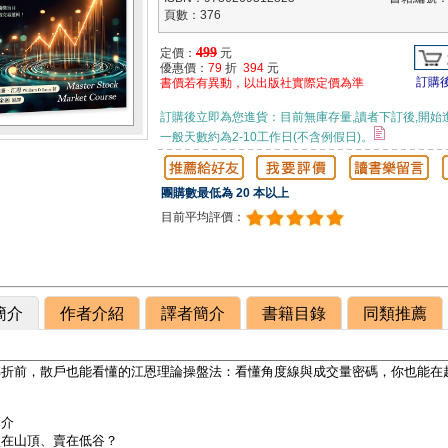
頁數：376
499
定價：
元
優惠價：
79
折
394
元
訂購
書價若有異動，以出版社實際定價為準
訂購後立即為您進貨：目前無庫存量,讀者下訂後,開始
一般天數約為2-10工作日(不含例假日)。
團購數最低為 20 本以上
目前平均評價：
簡介
作者介紹
譯者簡介
書籍目錄
同類推薦