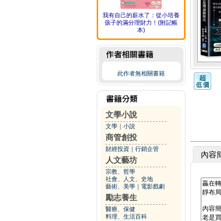
我有自己的薪水了：從小培養
孩子的滿分理財力！(附記帳
本)
此作者無相關書籍
文學小說
文學
｜
小說
商管創投
財經投資
｜
行銷企管
內容
人文藝坊
宗教、哲學
社會、人文、史地
藝術、美學
｜
電影戲劇
勵志養生
醫療、保健
料理、生活百科