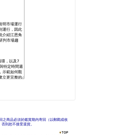
學會理財，世界開始發
3
我只用三條均線的 多
正
回之商品必須於鑑賞期內寄回（以郵戳或收
，否則恕不接受退貨。