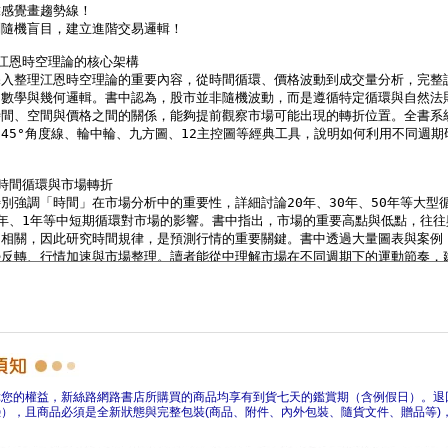
障您的權益，新絲路網路書店所購買的商品均享有到貨七天的鑑賞期（含例假日）。退
），且商品必須是全新狀態與完整包裝(商品、附件、內外包裝、隨貨文件、贈品等)