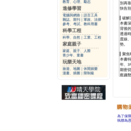
教育、心理、勵志
進修學習
電腦與網路
｜
語言工具
雜誌、期刊
｜
軍政、法律
參考、考試、教科用書
科學工程
科學、自然
｜
工業、工程
家庭親子
家庭、親子、人際
青少年、童書
玩樂天地
旅遊、地圖
｜
休閒娛樂
漫畫、插圖
｜
限制級
為了保
執聯為憑