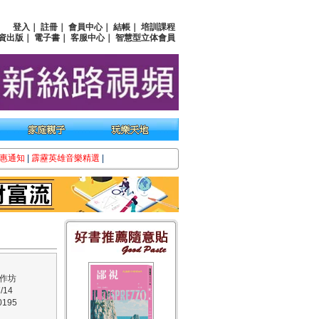
登入
｜
註冊
｜
會員中心
｜
結帳
｜
培訓課程
資出版
｜
電子書
｜
客服中心
｜
智慧型立体會員
惠通知
|
霹靂英雄音樂精選
|
作坊
/14
195