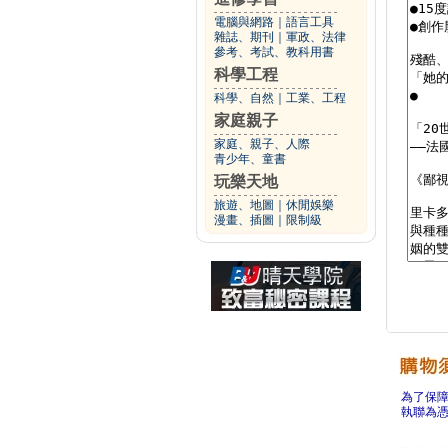
電腦與網路
｜
語言工具
雜誌、期刊
｜
軍政、法律
參考、考試、教科用書
科學工程
科學、自然
｜
工業、工程
家庭親子
家庭、親子、人際
青少年、童書
玩樂天地
旅遊、地圖
｜
休閒娛樂
漫畫、插圖
｜
限制級
為了保
執聯為憑