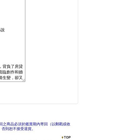
吸貓偵探：日本推理文
壞習
此時此刻：諾貝爾文學
光
回之商品必須於鑑賞期內寄回（以郵戳或收
，否則恕不接受退貨。