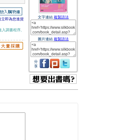
文字連結
複製語法
後立即為您進貨
進入調書程序,
圖片連結
複製語法
分
享