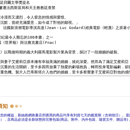
障您的權益，新絲路網路書店所購買的商品均享有到貨七天的鑑賞期（含例假日）。退
），且商品必須是全新狀態與完整包裝(商品、附件、內外包裝、隨貨文件、贈品等)