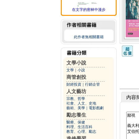
在文字的密林中漫步
此作者無相關書籍
文學小說
文學
｜
小說
商管創投
財經投資
｜
行銷企管
人文藝坊
內容
宗教、哲學
社會、人文、史地
藝術、美學
｜
電影戲劇
勵志養生
醫療、保健
料理、生活百科
教育、心理、勵志
進修學習