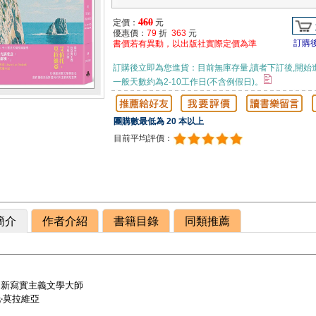
460
定價：
元
優惠價：
79
折
363
元
訂購
書價若有異動，以出版社實際定價為準
訂購後立即為您進貨：目前無庫存量,讀者下訂後,開始
一般天數約為2-10工作日(不含例假日)。
團購數最低為 20 本以上
目前平均評價：
簡介
作者介紹
書籍目錄
同類推薦