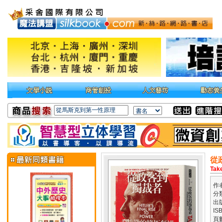
從
Take
作
分
出
IS
頁