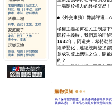
電腦與網路
｜
語言工具
雜誌、期刊
｜
軍政、法律
參考、考試、教科用書
科學工程
科學、自然
｜
工業、工程
家庭親子
家庭、親子、人際
青少年、童書
玩樂天地
旅遊、地圖
｜
休閒娛樂
漫畫、插圖
｜
限制級
為了保障您的權益，新絲路網路書店所購買
執聯為憑），且商品必須是全新狀態與完整