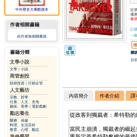
中外歷史大事酷搜本
定
優
書
訂
一般
此作者無相關書籍
團購
目
文學小說
文學
｜
小說
商管創投
財經投資
｜
行銷企管
人文藝坊
內容簡介
作者介紹
譯
宗教、哲學
社會、人文、史地
藝術、美學
｜
電影戲劇
勵志養生
醫療、保健
料理、生活百科
教育、心理、勵志
進修學習