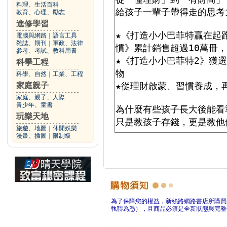
料理、生活百科
教育、心理、勵志
進修學習
電腦與網路
｜
語言工具
雜誌、期刊
｜
軍政、法律
參考、考試、教科用書
科學工程
科學、自然
｜
工業、工程
家庭親子
家庭、親子、人際
青少年、童書
玩樂天地
旅遊、地圖
｜
休閒娛樂
漫畫、插圖
｜
限制級
為了保障您的權益，新絲路網路書店所購買
執聯為憑），且商品必須是全新狀態與完整