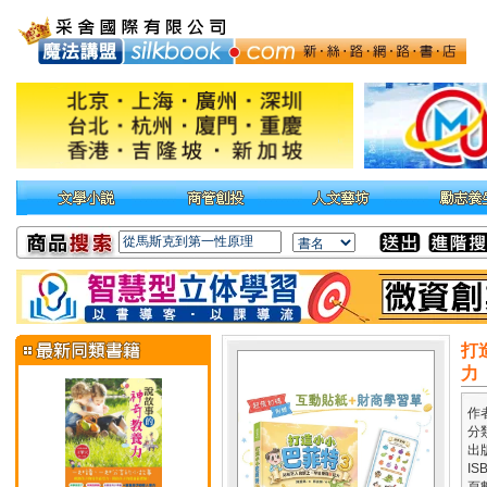
打
力
作
分
出
IS