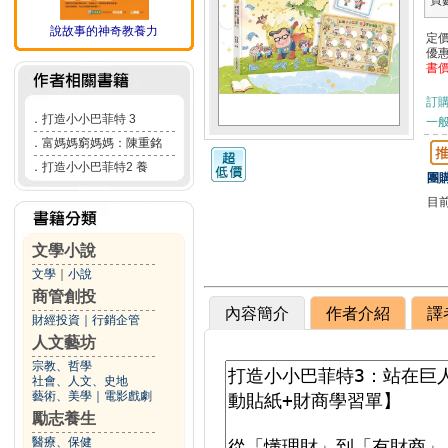
頁
說故事的神奇教養力
定
優
書
訂
．
打造小小巴菲特 3
一般
．
富媽媽窮媽媽：陳重銘
．
打造小小巴菲特2 養
團購
目
文學小說
文學
｜
小說
商管創投
內容簡介
作者介紹
譯
財經投資
｜
行銷企管
人文藝坊
宗教、哲學
社會、人文、史地
藝術、美學
｜
電影戲劇
勵志養生
醫療、保健