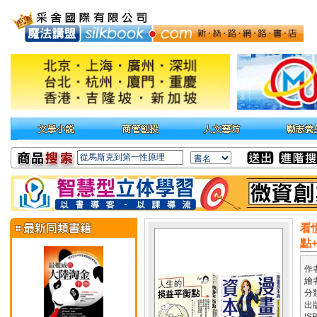
看
點
作
繪
分
出