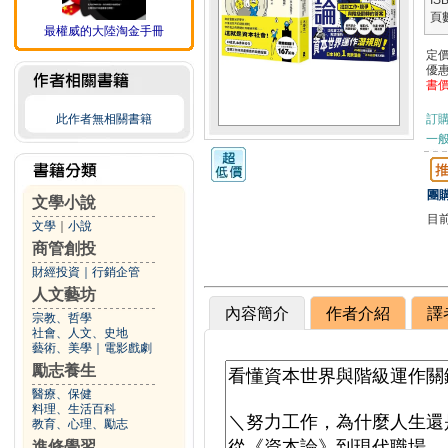
IS
頁
最權威的大陸淘金手冊
定
優
書
此作者無相關書籍
訂
一般
團購
文學小說
目
文學
｜
小說
商管創投
財經投資
｜
行銷企管
人文藝坊
內容簡介
作者介紹
譯
宗教、哲學
社會、人文、史地
藝術、美學
｜
電影戲劇
勵志養生
醫療、保健
料理、生活百科
教育、心理、勵志
進修學習