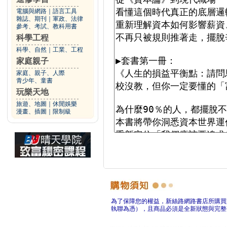
電腦與網路
｜
語言工具
雜誌、期刊
｜
軍政、法律
參考、考試、教科用書
科學工程
科學、自然
｜
工業、工程
家庭親子
家庭、親子、人際
青少年、童書
玩樂天地
旅遊、地圖
｜
休閒娛樂
漫畫、插圖
｜
限制級
為了保障您的權益，新絲路網路書店所購買
執聯為憑），且商品必須是全新狀態與完整