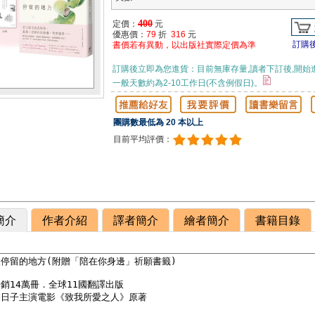
400
定價：
元
優惠價：
79
折
316
元
訂購
書價若有異動，以出版社實際定價為準
訂購後立即為您進貨：目前無庫存量,讀者下訂後,開始
一般天數約為2-10工作日(不含例假日)。
團購數最低為 20 本以上
目前平均評價：
簡介
作者介紹
譯者簡介
繪者簡介
書籍目錄