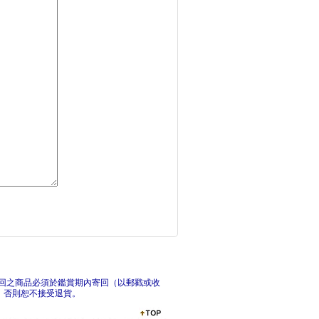
吸貓偵探：日本推理文
壞習
此時此刻：諾貝爾文學
光
回之商品必須於鑑賞期內寄回（以郵戳或收
，否則恕不接受退貨。