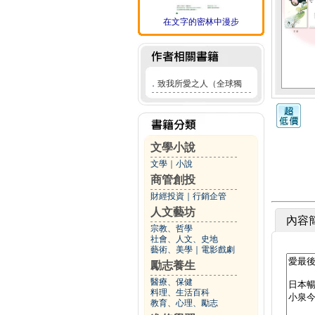
在文字的密林中漫步
．
致我所愛之人（全球獨
文學小說
文學
｜
小說
商管創投
財經投資
｜
行銷企管
人文藝坊
內容
宗教、哲學
社會、人文、史地
藝術、美學
｜
電影戲劇
勵志養生
醫療、保健
料理、生活百科
教育、心理、勵志