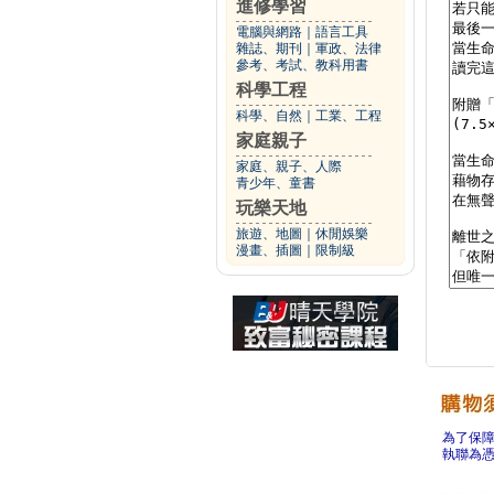
進修學習
電腦與網路
｜
語言工具
雜誌、期刊
｜
軍政、法律
參考、考試、教科用書
科學工程
科學、自然
｜
工業、工程
家庭親子
家庭、親子、人際
青少年、童書
玩樂天地
旅遊、地圖
｜
休閒娛樂
漫畫、插圖
｜
限制級
為了保
執聯為憑