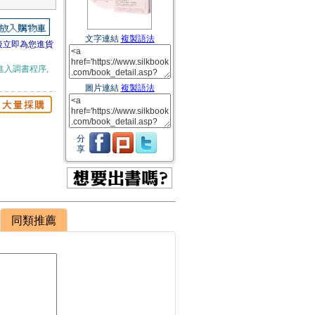
文字連結
複製語法
後立即為您進貨
進入調書程序,
圖片連結
複製語法
分
享
同類推薦