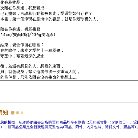
障您的權益，新絲路網路書店所購買的商品均享有到貨七天的鑑賞期（含例假日）。退
），且商品必須是全新狀態與完整包裝(商品、附件、內外包裝、隨貨文件、贈品等)