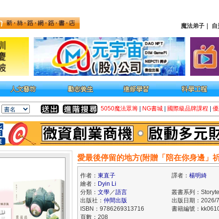
魔法弟子
｜
自
5050魔法眾籌
|
NG書城
|
國際級品牌課程
|
優
愛最後停留的地方(附贈「陪在你身邊」祈
作者：
東直子
譯者：
楊明綺
繪者：
Dyin Li
分類：
文學
／
語言
叢書系列：Storytel
出版社：
仲間出版
出版日期：2026/7
ISBN：9786269313716
書籍編號：kk0610
頁數：208