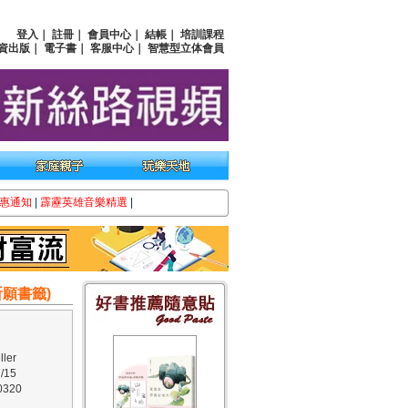
登入
｜
註冊
｜
會員中心
｜
結帳
｜
培訓課程
資出版
｜
電子書
｜
客服中心
｜
智慧型立体會員
惠通知
|
霹靂英雄音樂精選
|
願書籤)
ler
/15
320