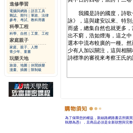
進修學習
電腦與網路
｜
語言工具
雜誌、期刊
｜
軍政、法律
參考、考試、教科用書
科學工程
科學、自然
｜
工業、工程
家庭親子
家庭、親子、人際
青少年、童書
玩樂天地
旅遊、地圖
｜
休閒娛樂
漫畫、插圖
｜
限制級
為了保障您的權益，新絲路網路書店所購買
執聯為憑），且商品必須是全新狀態與完整