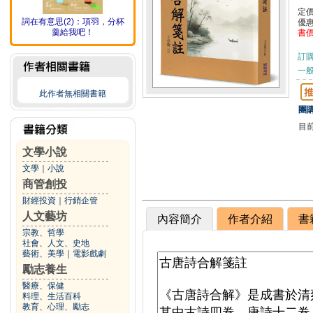
定
詞在有意思(2)：項羽，分杯
優
羹給我吧！
書
訂
一般
此作者無相關書籍
團購
目
文學小說
文學
｜
小說
商管創投
財經投資
｜
行銷企管
人文藝坊
內容簡介
作者介紹
書
宗教、哲學
社會、人文、史地
藝術、美學
｜
電影戲劇
勵志養生
醫療、保健
料理、生活百科
教育、心理、勵志