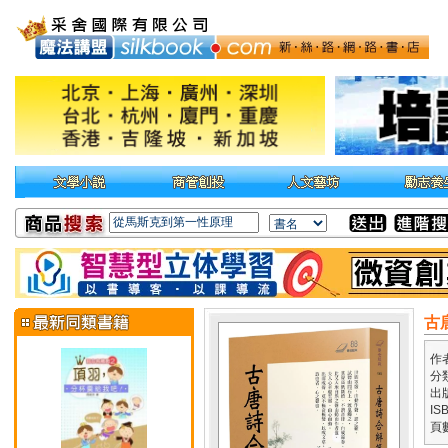
古
作
分
出
IS
頁