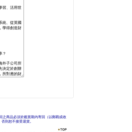
暢銷的內幕：看懂行為
現代
張夏準的12堂經濟學
看懂
回之商品必須於鑑賞期內寄回（以郵戳或收
，否則恕不接受退貨。