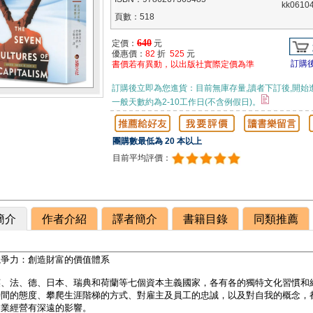
kk0610
頁數：518
640
定價：
元
優惠價：
82
折
525
元
訂購
書價若有異動，以出版社實際定價為準
訂購後立即為您進貨：目前無庫存量,讀者下訂後,開始
一般天數約為2-10工作日(不含例假日)。
團購數最低為 20 本以上
目前平均評價：
簡介
作者介紹
譯者簡介
書籍目錄
同類推薦