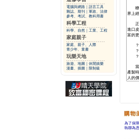
電腦與網路
｜
語言工具
雜誌、期刊
｜
軍政、法律
參考、考試、教科用書
科學工程
科學、自然
｜
工業、工程
家庭親子
家庭、親子、人際
青少年、童書
玩樂天地
旅遊、地圖
｜
休閒娛樂
漫畫、插圖
｜
限制級
為了保
執聯為憑