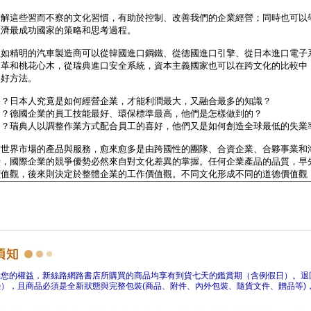
障您的權益，新絲路網路書店所購買的商品均享有到貨七天的鑑賞期（含例假日）。退
），且商品必須是全新狀態與完整包裝(商品、附件、內外包裝、隨貨文件、贈品等)