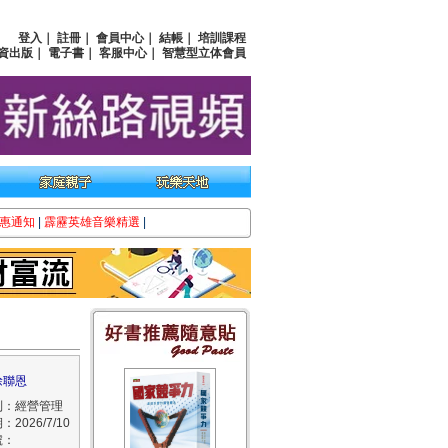
登入
｜
註冊
｜
會員中心
｜
結帳
｜
培訓課程
資出版
｜
電子書
｜
客服中心
｜
智慧型立体會員
惠通知
|
霹靂英雄音樂精選
|
徐聯恩
列：經營管理
2026/7/10
號：