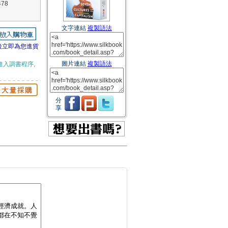
478
文字連結
複製語法
後立即為您進貨
圖片連結
複製語法
進入調書程序,
分
享