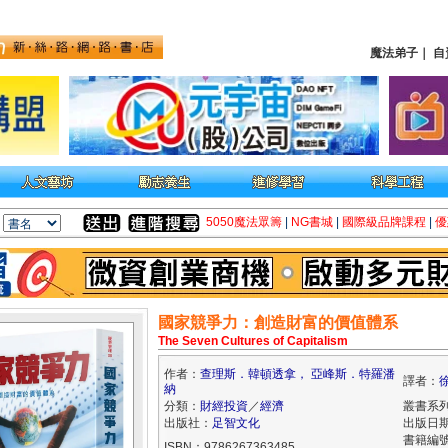
魔法弟子
｜
自
5050魔法眾籌
|
NG書城
|
國際級品牌課程
|
優
國家競爭力：創造財富的價值體系
The Seven Cultures of Capitalism
作者：
查理斯．韓頓透拿， 亞峰斯．特羅潘
譯者：
納
分類：
財經投資
／
經濟
叢書系
出版社：
足智文化
出版日期：
書籍編
ISBN：9786267363485