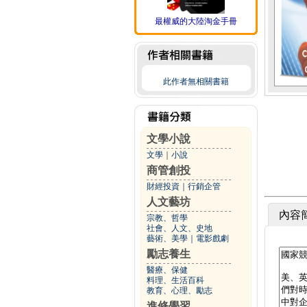
最權威的大陸淘金手冊
此作者無相關書籍
文學小說
文學
｜
小說
商管創投
財經投資
｜
行銷企管
人文藝坊
內容
宗教、哲學
社會、人文、史地
藝術、美學
｜
電影戲劇
勵志養生
醫療、保健
料理、生活百科
教育、心理、勵志
進修學習