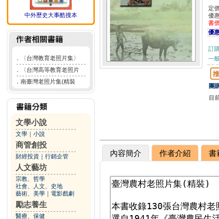
定
中外歷史大事酷搜本
優
書
優惠
訂
．
〈台灣教育老照片集〉
一般
．
〈台灣高等教育老照片
．
南臺灣老照片集(精裝
團購
目
文學小說
文學
｜
小說
商管創投
內容簡介
作者介紹
書
財經投資
｜
行銷企管
人文藝坊
宗教、哲學
社會、人文、史地
藝術、美學
｜
電影戲劇
勵志養生
醫療、保健