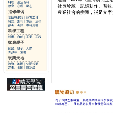
料理、生活百科
教育、心理、勵志
進修學習
電腦與網路
｜
語言工具
雜誌、期刊
｜
軍政、法律
參考、考試、教科用書
科學工程
科學、自然
｜
工業、工程
家庭親子
家庭、親子、人際
青少年、童書
玩樂天地
旅遊、地圖
｜
休閒娛樂
漫畫、插圖
｜
限制級
為了保障您的權益，新絲路網路書店所購買
執聯為憑），且商品必須是全新狀態與完整