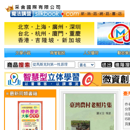
臺
作
分
出
IS
頁