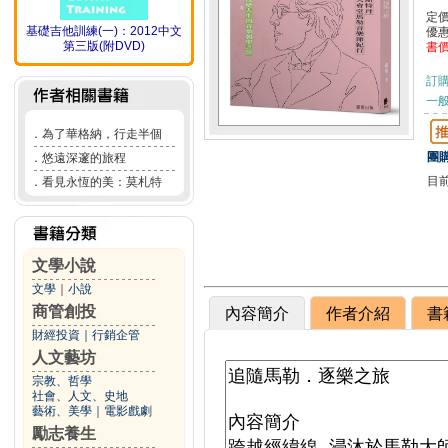
定
基礎吉他訓練(一)：2012中文
優
第三版(附DVD)
書
訂
一般
．
為了華格納，行走半個
團購
．
悠遠深邃的旅程
目
．
看見永恆的美：莫札特
文學小說
文學
｜
小說
商管創投
內容簡介
作者介紹
書
財經投資
｜
行銷企管
人文藝坊
宗教、哲學
社會、人文、史地
藝術、美學
｜
電影戲劇
勵志養生