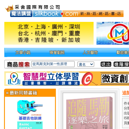
追
作
分
出
IS
頁