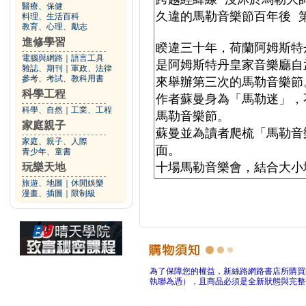
醫療、保健
料理、生活百科
教育、心理、勵志
進修學習
電腦與網路
｜
語言工具
雜誌、期刊
｜
軍政、法律
參考、考試、教科用書
科學工程
科學、自然
｜
工業、工程
家庭親子
家庭、親子、人際
青少年、童書
玩樂天地
旅遊、地圖
｜
休閒娛樂
漫畫、插圖
｜
限制級
為了保障您的權益，新絲路網路書店所購買
執聯為憑），且商品必須是全新狀態與完整