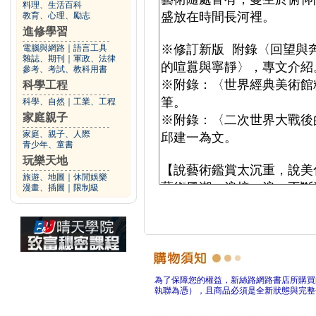
料理、生活百科
教育、心理、勵志
進修學習
電腦與網路
｜
語言工具
雜誌、期刊
｜
軍政、法律
參考、考試、教科用書
科學工程
科學、自然
｜
工業、工程
家庭親子
家庭、親子、人際
青少年、童書
玩樂天地
旅遊、地圖
｜
休閒娛樂
漫畫、插圖
｜
限制級
為了保障您的權益，新絲路網路書店所購買
執聯為憑），且商品必須是全新狀態與完整