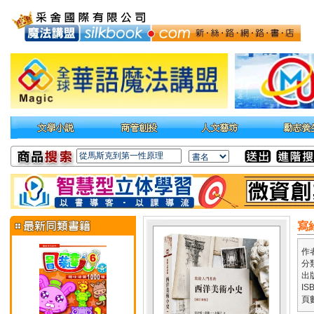
寫
作
分
出
IS
頁