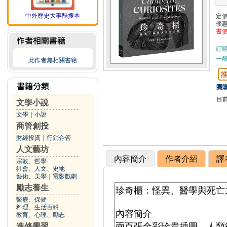
中外歷史大事酷搜本
定
優
書
訂
一般
此作者無相關書籍
團購
目
文學小說
文學
｜
小說
商管創投
財經投資
｜
行銷企管
人文藝坊
內容簡介
作者介紹
譯
宗教、哲學
社會、人文、史地
藝術、美學
｜
電影戲劇
勵志養生
醫療、保健
料理、生活百科
教育、心理、勵志
進修學習