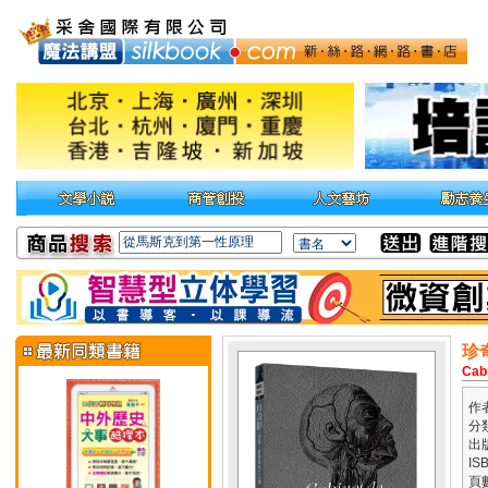
珍
Cabi
作
分
出
IS
頁