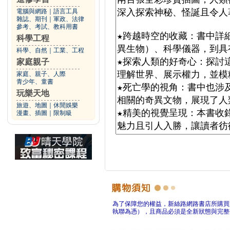
電腦與網路
｜
語言工具
雜誌、期刊
｜
軍政、法律
參考、考試、教科用書
科學工程
科學、自然
｜
工業、工程
家庭親子
家庭、親子、人際
青少年、童書
玩樂天地
旅遊、地圖
｜
休閒娛樂
漫畫、插圖
｜
限制級
為了保障您的權益，新絲路網路書店所購買
執聯為憑），且商品必須是全新狀態與完整