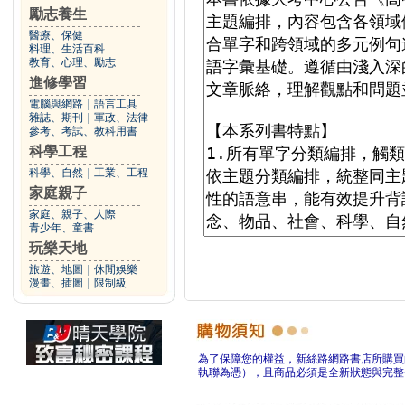
勵志養生
醫療、保健
料理、生活百科
教育、心理、勵志
進修學習
電腦與網路
｜
語言工具
雜誌、期刊
｜
軍政、法律
參考、考試、教科用書
科學工程
科學、自然
｜
工業、工程
家庭親子
家庭、親子、人際
青少年、童書
玩樂天地
旅遊、地圖
｜
休閒娛樂
漫畫、插圖
｜
限制級
為了保障您的權益，新絲路網路書店所購買
執聯為憑），且商品必須是全新狀態與完整