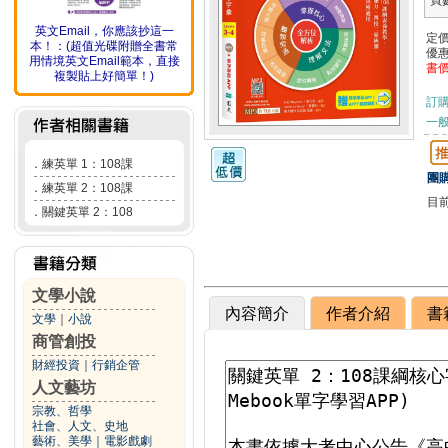
頁
英文Email，你應該抄這一
定
本！：(超值光碟附贈全書常
優
用情境英文Email範本，直接
書
複製貼上好簡單！)
訂
一般
．
練英單 1：108課
團購
．
練英單 2：108課
目
．
關鍵英單 2：108
文學小說
內容簡介
作者介紹
書
文學
｜
小說
商管創投
財經投資
｜
行銷企管
人文藝坊
宗教、哲學
社會、人文、史地
藝術、美學
｜
電影戲劇