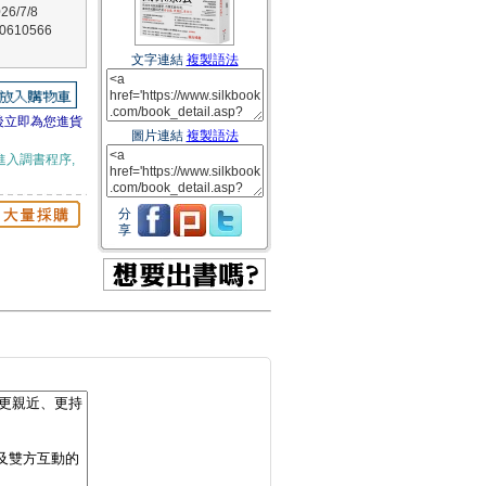
6/7/8
610566
文字連結
複製語法
後立即為您進貨
圖片連結
複製語法
進入調書程序,
分
享