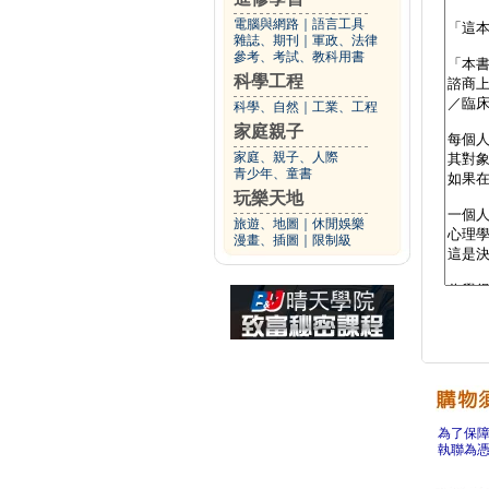
電腦與網路
｜
語言工具
雜誌、期刊
｜
軍政、法律
參考、考試、教科用書
科學工程
科學、自然
｜
工業、工程
家庭親子
家庭、親子、人際
青少年、童書
玩樂天地
旅遊、地圖
｜
休閒娛樂
漫畫、插圖
｜
限制級
為了保
執聯為憑