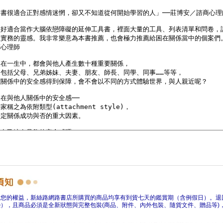
障您的權益，新絲路網路書店所購買的商品均享有到貨七天的鑑賞期（含例假日）。退
），且商品必須是全新狀態與完整包裝(商品、附件、內外包裝、隨貨文件、贈品等)