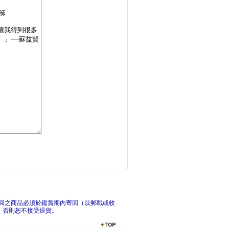
遊戲引導力：心理師教
不內
潛意識攻心術╳氣場制
不是
回之商品必須於鑑賞期內寄回（以郵戳或收
，否則恕不接受退貨。