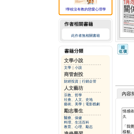
!學校沒有教的戀愛心理學
此作者無相關書籍
文學小說
文學
｜
小說
商管創投
財經投資
｜
行銷企管
人文藝坊
內容
宗教、哲學
社會、人文、史地
藝術、美學
｜
電影戲劇
勵志養生
醫療、保健
料理、生活百科
教育、心理、勵志
進修學習