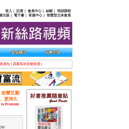
登入
｜
註冊
｜
會員中心
｜
結帳
｜
培訓課程
資出版
｜
電子書
｜
客服中心
｜
智慧型立体會員
惠通知
|
霹靂英雄音樂精選
|
，改變互動
、更持久
 to Promote
OW