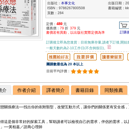
出版社：
本事文化
出版日期：202
ISBN：9786267800508
書籍編號：kk0
頁數：284
480
定價：
元
優惠價：
79
折
379
元
訂購
書價若有異動，以出版社實際定價為準
訂購後立即為您進貨：目前無庫存量,讀者下訂後,開始
一般天數約為2-10工作日(不含例假日)。
團購數最低為 20 本以上
目前平均評價：
簡介
作者介紹
譯者簡介
書籍目錄
同類推薦