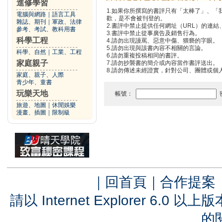
進修學習
1.如果你所撰寫的書評只有「太棒了」、
電腦與網路
｜
語言工具
歡，是不會被刊登的。
雜誌、期刊
｜
軍政、法律
2.書評中禁止提供任何網址（URL）的連結、電
參考、考試、教科用書
3.書評中禁止從事廣告及銷售行為。
科學工程
4.請勿出現謾罵、惡意中傷、猥褻的字眼。
5.請勿出現與該書內容不相關的言論。
科學、自然
｜
工業、工程
6.請勿重複投稿相同的書評。
家庭親子
7.請勿抄襲書的簡介或內容當作書評送出。
8.請勿傳述未經證實，針對公司、團體或個
家庭、親子、人際
青少年、童書
玩樂天地
帳號：
旅遊、地圖
｜
休閒娛樂
漫畫、插圖
｜
限制級
｜
回首頁
｜
合作提案
請以 Internet Explorer 6.
的