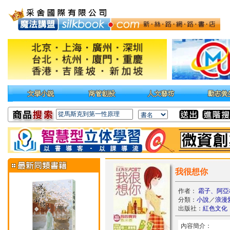
我很想你
作者：
霜子、阿亞梅
分類：
小說
／
浪漫
出版社：
紅色文化
內容簡介：