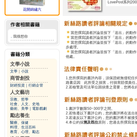
LovePost系
花開錦繡六
當您撰寫讀者評論並按下「送出」的動作
．
我很想你
當您撰寫讀者評論並按下「送出」的動作
當您撰寫讀者評論並按下「送出」的動作
步處理。
當您撰寫讀者評論並按下「送出」的動作
他處。
文學小說
文學
｜
小說
商管創投
1.您所撰寫的書評內容，須保證絕無侵犯
路書店因 此所受之損害，付損害賠償責任
財經投資
｜
行銷企管
2.若檢警及司法單位因偵查之需要，您將
人文藝坊
宗教、哲學
社會、人文、史地
藝術、美學
｜
電影戲劇
1.書評字數限50~300字之間。
2.若恪遵以下書評公約，您的書評將在送出
勵志養生
3.若違反以下書評公約，您的書評將不被接
4.本公約採
溯及既往
原則，您過去所撰寫並
醫療、保健
料理、生活百科
教育、心理、勵志