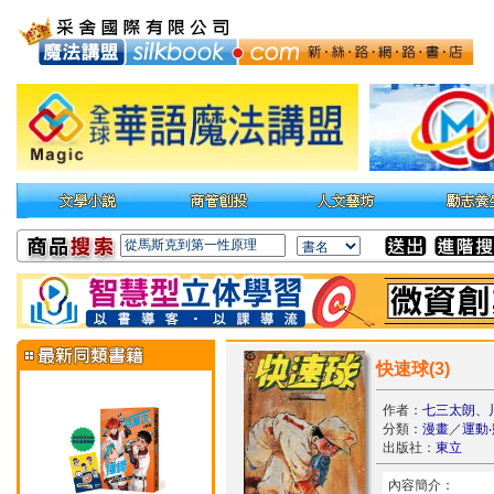
快速球(3)
作者：
七三太朗、川
分類：
漫畫
／
運動
出版社：
東立
內容簡介：