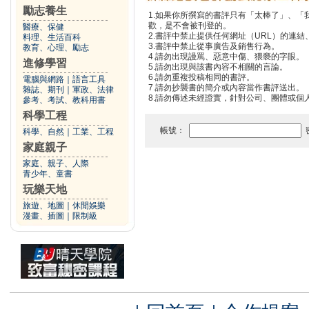
勵志養生
1.如果你所撰寫的書評只有「太棒了」、
歡，是不會被刊登的。
醫療、保健
2.書評中禁止提供任何網址（URL）的連結、電
料理、生活百科
3.書評中禁止從事廣告及銷售行為。
教育、心理、勵志
4.請勿出現謾罵、惡意中傷、猥褻的字眼。
進修學習
5.請勿出現與該書內容不相關的言論。
6.請勿重複投稿相同的書評。
電腦與網路
｜
語言工具
7.請勿抄襲書的簡介或內容當作書評送出。
雜誌、期刊
｜
軍政、法律
8.請勿傳述未經證實，針對公司、團體或個
參考、考試、教科用書
科學工程
帳號：
科學、自然
｜
工業、工程
家庭親子
家庭、親子、人際
青少年、童書
玩樂天地
旅遊、地圖
｜
休閒娛樂
漫畫、插圖
｜
限制級