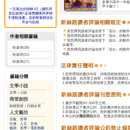
多摩川高中一年級
甲子園了！
一百萬次的揮棒 02（國民球
星彭政閔×金漫獎團隊跨界聯
手運動漫畫）首刷限量贈送恰
哥金句貼紙
當您撰寫讀者評論並按下「送出」的動作
當您撰寫讀者評論並按下「送出」的動作
當您撰寫讀者評論並按下「送出」的動作
步處理。
．
快速球(30)
當您撰寫讀者評論並按下「送出」的動作
他處。
．
快速球(31)
．
快速球(27)
1.您所撰寫的書評內容，須保證絕無侵犯
路書店因 此所受之損害，付損害賠償責任
2.若檢警及司法單位因偵查之需要，您將
文學小說
文學
｜
小說
商管創投
1.書評字數限50~300字之間。
財經投資
｜
行銷企管
2.若恪遵以下書評公約，您的書評將在送出
3.若違反以下書評公約，您的書評將不被接
人文藝坊
4.本公約採
溯及既往
原則，您過去所撰寫並
宗教、哲學
社會、人文、史地
藝術、美學
｜
電影戲劇