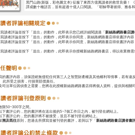
黑門山路(新版，彩色圖文本) 征服了東西方億萬讀者的救世良藥！
譯成數十種語言，並有超過十億人口閱讀。 「耶穌帶著彼得、雅各
撰寫讀者評論並按下「送出」的動作，此即表示您已經詳細閱讀過「
新絲路網路書店讀
撰寫讀者評論並按下「送出」的動作，此即表示你同意，新絲路網路書店得依書評內容
撰寫讀者評論並按下「送出」的動作，此即表示你同意，新絲路網路書店得依書評內容
撰寫讀者評論並按下「送出」的動作，此即表示你授權新絲路網路書店，得以依業務需
撰寫的書評內容，須保證絕無侵犯任何第三人之智慧財產權及其他權利等情事，若有違
 此所受之損害，付損害賠償責任。
警及司法單位因偵查之需要，您將在此授權新絲路網路書店得將個人資料，提供與相關
數限50~300字之間。
遵以下書評公約，您的書評將在送出後的5~7個工作日之內，被刊登在網站上。
反以下書評公約，您的書評將不被接受，並且不被刊登在網站上。
採
溯及既往
原則，您過去所撰寫並被刊登的書評，若與以下「
新絲路網路書店讀者書