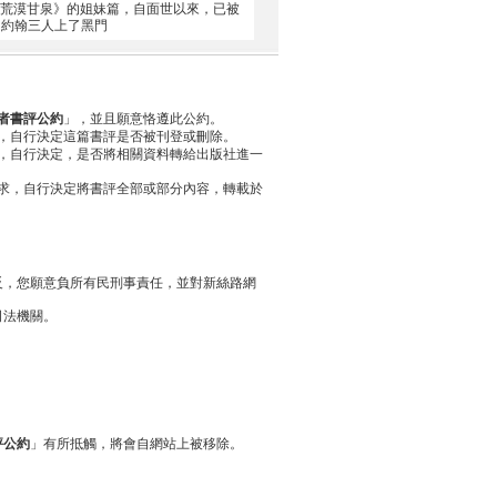
 《荒漠甘泉》的姐妹篇，自面世以來，已被
和約翰三人上了黑門
者書評公約
」，並且願意恪遵此公約。
，自行決定這篇書評是否被刊登或刪除。
，自行決定，是否將相關資料轉給出版社進一
求，自行決定將書評全部或部分內容，轉載於
反，您願意負所有民刑事責任，並對新絲路網
司法機關。
評公約
」有所抵觸，將會自網站上被移除。