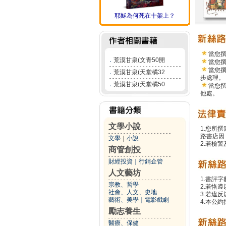
耶穌為何死在十架上？
當您
．
荒漠甘泉(文青50開
當您
當您
．
荒漠甘泉(天堂橘32
步處理。
．
荒漠甘泉(天堂橘50
當您
他處。
文學小說
1.您所
路書店因
文學
｜
小說
2.若檢
商管創投
財經投資
｜
行銷企管
人文藝坊
1.書評字
宗教、哲學
2.若恪
社會、人文、史地
3.若違
藝術、美學
｜
電影戲劇
4.本公約
勵志養生
醫療、保健