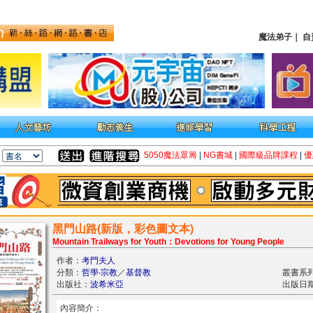
魔法弟子
｜
自
5050魔法眾籌
|
NG書城
|
國際級品牌課程
|
優
黑門山路(新版，彩色圖文本)
Mountain Trailways for Youth：Devotions for Young People
作者：
考門夫人
分類：
哲學‧宗教
／
基督教
叢書系
出版社：
波希米亞
出版日期：
內容簡介：