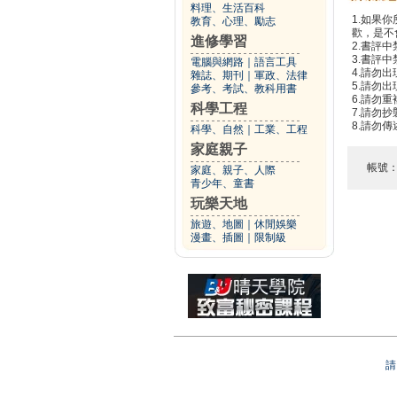
料理、生活百科
1.如果
教育、心理、勵志
歡，是不
進修學習
2.書評中
3.書評
電腦與網路
｜
語言工具
4.請勿
雜誌、期刊
｜
軍政、法律
5.請勿
參考、考試、教科用書
6.請勿
科學工程
7.請勿
8.請勿
科學、自然
｜
工業、工程
家庭親子
帳號
家庭、親子、人際
青少年、童書
玩樂天地
旅遊、地圖
｜
休閒娛樂
漫畫、插圖
｜
限制級
請