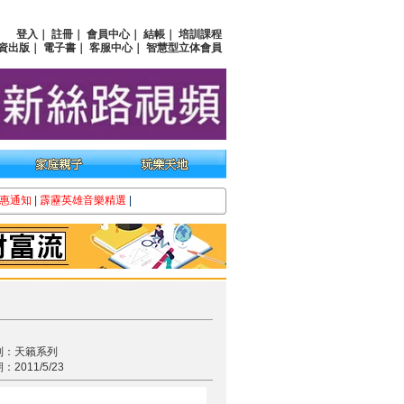
登入
｜
註冊
｜
會員中心
｜
結帳
｜
培訓課程
資出版
｜
電子書
｜
客服中心
｜
智慧型立体會員
惠通知
|
霹靂英雄音樂精選
|
列：天籟系列
2011/5/23