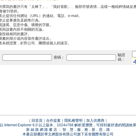
你所撰寫的書評只有「太棒了」、「我好喜歡」、臉部符號表情…這樣一種純粹情緒反
會被刊登的。
禁止提供任何網址（URL）的連結、電話、e-mail。
中禁止從事廣告及銷售行為。
出現謾罵、惡意中傷、猥褻的字眼。
出現與該書內容不相關的言論。
重複投稿相同的書評。
抄襲書的簡介或內容當作書評送出。
傳述未經證實，針對公司、團體或個人的謠言。
驗證
：
密碼：
碼：
｜
回首頁
｜
合作提案
｜
隱私權聲明
｜
加入供應商
｜
以 Internet Explorer 6.0 以上版本、1024x768 解析度瀏覽，可得到最舒適的閱讀效
新 絲 路 網 路 書 店 ： 智．慧．服．務．新．思．路
本書店隸屬於華文網股份有限公司旗下采舍國際有限公司