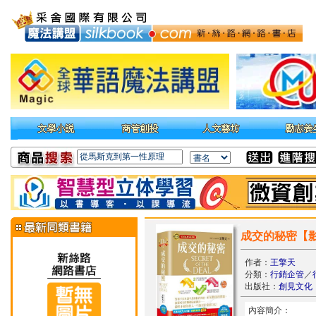
成交的秘密【
作者：
王擎天
分類：
行銷企管
／
出版社：
創見文化
內容簡介：