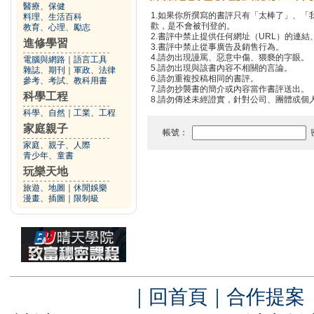
醫療、保健
1.如果你所撰寫的書評只有「太棒了」、
料理、生活百科
歡，是不會被刊登的。
教育、心理、勵志
2.書評中禁止提供任何網址（URL）的連結、電
進修學習
3.書評中禁止從事廣告及銷售行為。
4.請勿出現謾罵、惡意中傷、猥褻的字眼。
電腦與網路
｜
語言工具
5.請勿出現與該書內容不相關的言論。
雜誌、期刊
｜
軍政、法律
6.請勿重複投稿相同的書評。
參考、考試、教科用書
7.請勿抄襲書的簡介或內容當作書評送出。
科學工程
8.請勿傳述未經證實，針對公司、團體或個
科學、自然
｜
工業、工程
家庭親子
帳號：
家庭、親子、人際
青少年、童書
玩樂天地
旅遊、地圖
｜
休閒娛樂
漫畫、插圖
｜
限制級
｜
回首頁
｜
合作提案