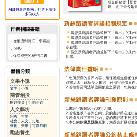
成交的秘密【影音
班， 向中外各銷
AI賺錢最速指南：打造下班後
多份收入
當您撰寫讀者評論並按下「送出」的動作
當您撰寫讀者評論並按下「送出」的動作
．
從細流到長江：李嘉誠
當您撰寫讀者評論並按下「送出」的動作
步處理。
．
✩NG
當您撰寫讀者評論並按下「送出」的動作
．
保證成交的秘密(二書
他處。
1.您所撰寫的書評內容，須保證絕無侵犯
文學小說
路書店因 此所受之損害，付損害賠償責任
2.若檢警及司法單位因偵查之需要，您將
文學
｜
小說
商管創投
財經投資
｜
行銷企管
1.書評字數限50~300字之間。
人文藝坊
2.若恪遵以下書評公約，您的書評將在送出
宗教、哲學
3.若違反以下書評公約，您的書評將不被接
社會、人文、史地
4.本公約採
溯及既往
原則，您過去所撰寫並
藝術、美學
｜
電影戲劇
勵志養生