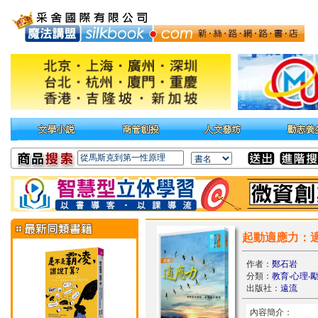
起動適應力：
作者：
鄭石岩
分類：
教育‧心理‧
出版社：
遠流
內容簡介：