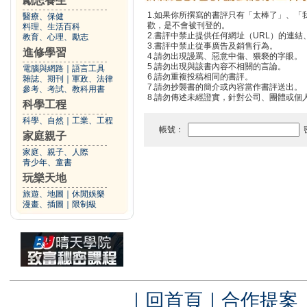
勵志養生
1.如果你所撰寫的書評只有「太棒了」、
醫療、保健
歡，是不會被刊登的。
料理、生活百科
2.書評中禁止提供任何網址（URL）的連結、電
教育、心理、勵志
3.書評中禁止從事廣告及銷售行為。
進修學習
4.請勿出現謾罵、惡意中傷、猥褻的字眼。
5.請勿出現與該書內容不相關的言論。
電腦與網路
｜
語言工具
6.請勿重複投稿相同的書評。
雜誌、期刊
｜
軍政、法律
7.請勿抄襲書的簡介或內容當作書評送出。
參考、考試、教科用書
8.請勿傳述未經證實，針對公司、團體或個
科學工程
科學、自然
｜
工業、工程
帳號：
家庭親子
家庭、親子、人際
青少年、童書
玩樂天地
旅遊、地圖
｜
休閒娛樂
漫畫、插圖
｜
限制級
｜
回首頁
｜
合作提案