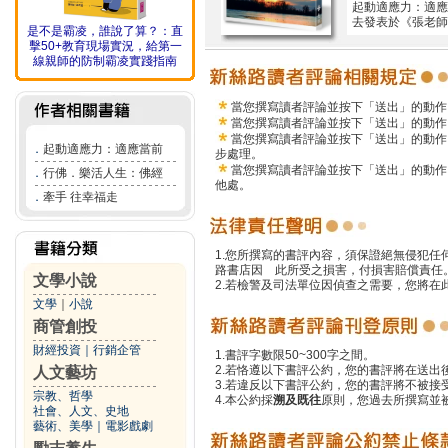
起動適應力：適
去發表於《張老師
是不是霸凌，誰說了算？：直
擊50+教育現場實況，給第一
線親師的防制霸凌實踐指南
當您撰寫讀者評論並按下「送出」的動作
當您撰寫讀者評論並按下「送出」的動作
當您撰寫讀者評論並按下「送出」的動作
．
起動適應力：適應當前
步處理。
當您撰寫讀者評論並按下「送出」的動作
．
行佛．樂活人生：佛經
他處。
．
牽手 往幸福走
1.您所撰寫的書評內容，須保證絕無侵犯
路書店因 此所受之損害，付損害賠償責任
文學小說
2.若檢警及司法單位因偵查之需要，您將
文學
｜
小說
商管創投
財經投資
｜
行銷企管
1.書評字數限50~300字之間。
2.若恪遵以下書評公約，您的書評將在送出
人文藝坊
3.若違反以下書評公約，您的書評將不被接
宗教、哲學
4.本公約採
溯及既往
原則，您過去所撰寫並
社會、人文、史地
藝術、美學
｜
電影戲劇