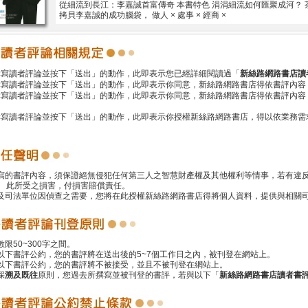
從細流到長江：李嘉誠首富傳奇 本書特色 涓涓細流如何匯聚成河？ 
拷貝李嘉誠的成功腦袋， 做人 × 處事 × 經商 ×
撰寫讀者評論並按下「送出」的動作，此即表示您已經詳細閱讀過「
新絲路網路書店讀
撰寫讀者評論並按下「送出」的動作，此即表示你同意，新絲路網路書店得依書評內容
撰寫讀者評論並按下「送出」的動作，此即表示你同意，新絲路網路書店得依書評內容
撰寫讀者評論並按下「送出」的動作，此即表示你授權新絲路網路書店，得以依業務需
撰寫的書評內容，須保證絕無侵犯任何第三人之智慧財產權及其他權利等情事，若有違
 此所受之損害，付損害賠償責任。
警及司法單位因偵查之需要，您將在此授權新絲路網路書店得將個人資料，提供與相關
數限50~300字之間。
遵以下書評公約，您的書評將在送出後的5~7個工作日之內，被刊登在網站上。
反以下書評公約，您的書評將不被接受，並且不被刊登在網站上。
採
溯及既往
原則，您過去所撰寫並被刊登的書評，若與以下「
新絲路網路書店讀者書