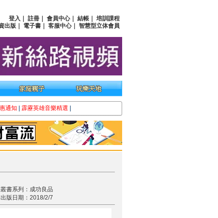
登入
｜
註冊
｜
會員中心
｜
結帳
｜
培訓課程
資出版
｜
電子書
｜
客服中心
｜
智慧型立体會員
惠通知
|
霹靂英雄音樂精選
|
叢書系列：成功良品
出版日期：2018/2/7