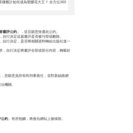
茶樓夥計如何成為塑膠花大王？ 全方位360
者書評公約
」，並且願意恪遵此公約。
，自行決定這篇書評是否被刊登或刪除。
，自行決定，是否將相關資料轉給出版社進一
求，自行決定將書評全部或部分內容，轉載於
反，您願意負所有民刑事責任，並對新絲路網
司法機關。
評公約
」有所抵觸，將會自網站上被移除。