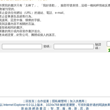
你所撰寫的書評只有「太棒了」、「我好喜歡」、臉部符號表情…這樣一種純粹情緒反
會被刊登的。
禁止提供任何網址（URL）的連結、電話、e-mail。
中禁止從事廣告及銷售行為。
出現謾罵、惡意中傷、猥褻的字眼。
出現與該書內容不相關的言論。
重複投稿相同的書評。
抄襲書的簡介或內容當作書評送出。
傳述未經證實，針對公司、團體或個人的謠言。
驗證
：
密碼：
碼：
｜
回首頁
｜
合作提案
｜
隱私權聲明
｜
加入供應商
｜
以 Internet Explorer 6.0 以上版本、1024x768 解析度瀏覽，可得到最舒適的閱讀效
新 絲 路 網 路 書 店 ： 智．慧．服．務．新．思．路