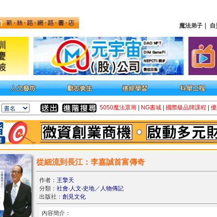
魔法弟子
｜
自
5050魔法眾籌
|
NG書城
|
國際級品牌課程
|
優
從細流到長江：李嘉誠首富傳奇
作者：
王擎天
分類：
社會‧人文‧史地
／
人物傳記
出版社：
創見文化
內容簡介：