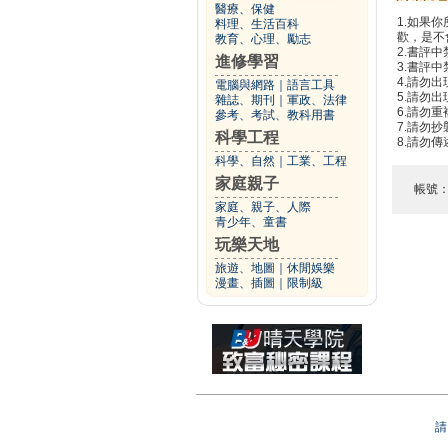
醫療、保健
1.如果
料理、生活百科
歡，是不
教育、心理、勵志
2.書評中
進修學習
3.書評
4.請勿
電腦與網路
｜
語言工具
5.請勿
雜誌、期刊
｜
軍政、法律
6.請勿
參考、考試、教科用書
7.請勿
科學工程
8.請勿
科學、自然
｜
工業、工程
家庭親子
帳號
家庭、親子、人際
青少年、童書
玩樂天地
旅遊、地圖
｜
休閒娛樂
漫畫、插圖
｜
限制級
請