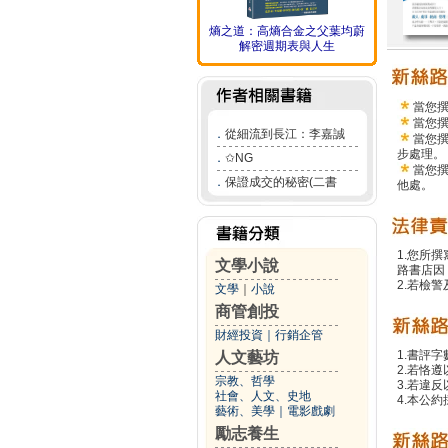
熵之道：高熵合金之父葉均蔚
解密週期表與人生
當您
當您
．
從細流到長江：李嘉誠
當您
步處理。
．
✩NG
當您
．
保證成交的秘密(二書
他處。
1.您所
文學小說
路書店因
2.若檢
文學
｜
小說
商管創投
財經投資
｜
行銷企管
1.書評字
人文藝坊
2.若恪
宗教、哲學
3.若違
社會、人文、史地
4.本公約
藝術、美學
｜
電影戲劇
勵志養生