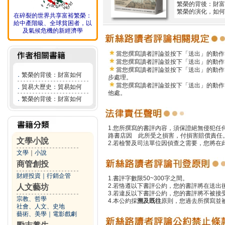
繁榮的背後：財富
繁榮的演化，如何
在碎裂的世界共享富裕繁榮：
給中產階級、全球貧困者，以
及氣候危機的新經濟學
當您撰寫讀者評論並按下「送出」的動作
當您撰寫讀者評論並按下「送出」的動作
當您撰寫讀者評論並按下「送出」的動作
．
繁榮的背後：財富如何
步處理。
當您撰寫讀者評論並按下「送出」的動作
．
貿易大歷史：貿易如何
他處。
．
繁榮的背後：財富如何
1.您所撰寫的書評內容，須保證絕無侵犯
路書店因 此所受之損害，付損害賠償責任
文學小說
2.若檢警及司法單位因偵查之需要，您將
文學
｜
小說
商管創投
財經投資
｜
行銷企管
1.書評字數限50~300字之間。
2.若恪遵以下書評公約，您的書評將在送出
人文藝坊
3.若違反以下書評公約，您的書評將不被接
宗教、哲學
4.本公約採
溯及既往
原則，您過去所撰寫並
社會、人文、史地
藝術、美學
｜
電影戲劇