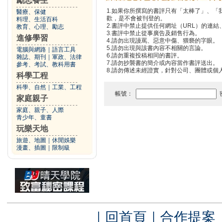
勵志養生
1.如果你所撰寫的書評只有「太棒了」、
醫療、保健
歡，是不會被刊登的。
料理、生活百科
2.書評中禁止提供任何網址（URL）的連結、電
教育、心理、勵志
3.書評中禁止從事廣告及銷售行為。
進修學習
4.請勿出現謾罵、惡意中傷、猥褻的字眼。
5.請勿出現與該書內容不相關的言論。
電腦與網路
｜
語言工具
6.請勿重複投稿相同的書評。
雜誌、期刊
｜
軍政、法律
7.請勿抄襲書的簡介或內容當作書評送出。
參考、考試、教科用書
8.請勿傳述未經證實，針對公司、團體或個
科學工程
科學、自然
｜
工業、工程
帳號：
家庭親子
家庭、親子、人際
青少年、童書
玩樂天地
旅遊、地圖
｜
休閒娛樂
漫畫、插圖
｜
限制級
｜
回首頁
｜
合作提案