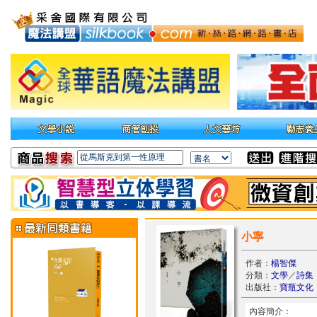
小寧
作者：
楊智傑
分類：
文學
／
詩集
出版社：
寶瓶文化
內容簡介：