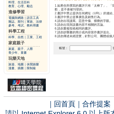
料理、生活百科
1.如果你所撰寫的書評只有「太棒了」、
教育、心理、勵志
歡，是不會被刊登的。
進修學習
2.書評中禁止提供任何網址（URL）的連結、電
3.書評中禁止從事廣告及銷售行為。
電腦與網路
｜
語言工具
4.請勿出現謾罵、惡意中傷、猥褻的字眼。
雜誌、期刊
｜
軍政、法律
5.請勿出現與該書內容不相關的言論。
參考、考試、教科用書
6.請勿重複投稿相同的書評。
科學工程
7.請勿抄襲書的簡介或內容當作書評送出。
8.請勿傳述未經證實，針對公司、團體或個
科學、自然
｜
工業、工程
家庭親子
帳號：
家庭、親子、人際
青少年、童書
玩樂天地
旅遊、地圖
｜
休閒娛樂
漫畫、插圖
｜
限制級
｜
回首頁
｜
合作提案
請以 Internet Explorer 6.