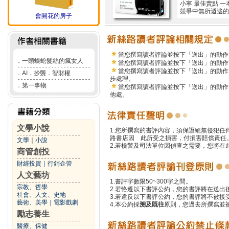
小寧 最佳賣點 
競爭中無所遁逃的
會開花的房子
當您撰寫讀者評論並按下「送出」的動作
．
一頭蜈蚣髮絲的瘋女人
當您撰寫讀者評論並按下「送出」的動作
當您撰寫讀者評論並按下「送出」的動作
．
AI．抄襲．智財權
步處理。
．
第一事物
當您撰寫讀者評論並按下「送出」的動作
他處。
文學小說
1.您所撰寫的書評內容，須保證絕無侵犯
路書店因 此所受之損害，付損害賠償責任
文學
｜
小說
2.若檢警及司法單位因偵查之需要，您將
商管創投
財經投資
｜
行銷企管
人文藝坊
1.書評字數限50~300字之間。
宗教、哲學
2.若恪遵以下書評公約，您的書評將在送出
社會、人文、史地
3.若違反以下書評公約，您的書評將不被接
藝術、美學
｜
電影戲劇
4.本公約採
溯及既往
原則，您過去所撰寫並
勵志養生
醫療、保健