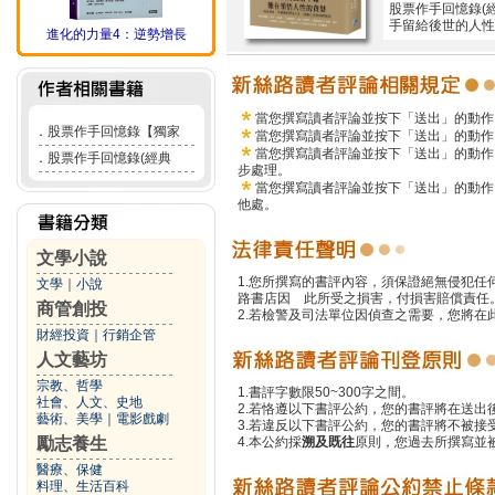
股票作手回憶錄(
手留給後世的人性
進化的力量4：逆勢增長
當您撰寫讀者評論並按下「送出」的動作
．
股票作手回憶錄【獨家
當您撰寫讀者評論並按下「送出」的動作
當您撰寫讀者評論並按下「送出」的動作
．
股票作手回憶錄(經典
步處理。
當您撰寫讀者評論並按下「送出」的動作
他處。
文學小說
1.您所撰寫的書評內容，須保證絕無侵犯
文學
｜
小說
路書店因 此所受之損害，付損害賠償責任
商管創投
2.若檢警及司法單位因偵查之需要，您將
財經投資
｜
行銷企管
人文藝坊
宗教、哲學
1.書評字數限50~300字之間。
社會、人文、史地
2.若恪遵以下書評公約，您的書評將在送出
藝術、美學
｜
電影戲劇
3.若違反以下書評公約，您的書評將不被接
勵志養生
4.本公約採
溯及既往
原則，您過去所撰寫並
醫療、保健
料理、生活百科