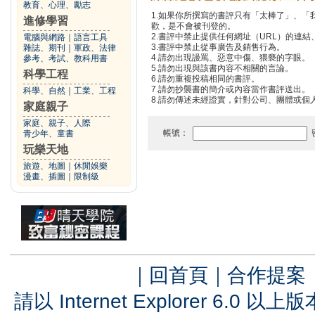
教育、心理、勵志
1.如果你所撰寫的書評只有「太棒了」、
進修學習
歡，是不會被刊登的。
2.書評中禁止提供任何網址（URL）的連結、電
電腦與網路
｜
語言工具
3.書評中禁止從事廣告及銷售行為。
雜誌、期刊
｜
軍政、法律
4.請勿出現謾罵、惡意中傷、猥褻的字眼。
參考、考試、教科用書
5.請勿出現與該書內容不相關的言論。
科學工程
6.請勿重複投稿相同的書評。
7.請勿抄襲書的簡介或內容當作書評送出。
科學、自然
｜
工業、工程
8.請勿傳述未經證實，針對公司、團體或個
家庭親子
家庭、親子、人際
帳號：
青少年、童書
玩樂天地
旅遊、地圖
｜
休閒娛樂
漫畫、插圖
｜
限制級
｜
回首頁
｜
合作提案
請以 Internet Explorer 6.