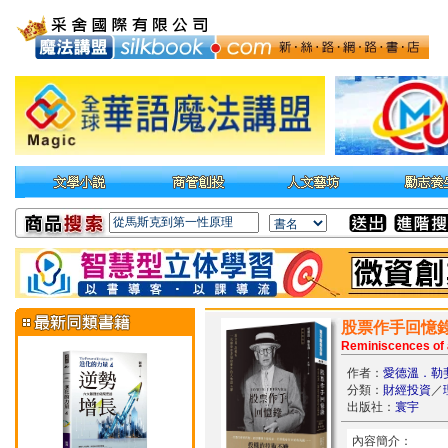
股票作手回憶錄
Reminiscences of 
作者：
愛德溫．勒
分類：
財經投資
／
出版社：
寰宇
內容簡介：