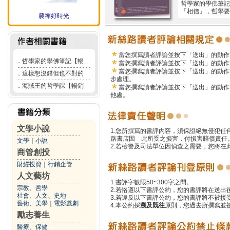
哲學家的學佛筆記
「相信」，哲學要
農禪好時光
當您撰寫讀者評論並按下「送出」的動作
．
哲學家的學佛筆記【暢
當您撰寫讀者評論並按下「送出」的動作
當您撰寫讀者評論並按下「送出」的動作
．
這樣想沒錯但也不對的
步處理。
．
海賊王的哲學課【暢銷
當您撰寫讀者評論並按下「送出」的動作
他處。
文學小說
1.您所撰寫的書評內容，須保證絕無侵犯
路書店因 此所受之損害，付損害賠償責任
文學
｜
小說
2.若檢警及司法單位因偵查之需要，您將
商管創投
財經投資
｜
行銷企管
人文藝坊
1.書評字數限50~300字之間。
宗教、哲學
2.若恪遵以下書評公約，您的書評將在送出
社會、人文、史地
3.若違反以下書評公約，您的書評將不被接
藝術、美學
｜
電影戲劇
4.本公約採
溯及既往
原則，您過去所撰寫並
勵志養生
醫療、保健