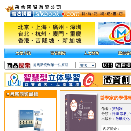
哲學家的學佛
作者：
冀劍制
分類：
哲學‧宗教
／
出版社：
啟動文化
內容簡介：