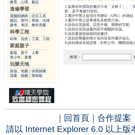
教育、心理、勵志
1.如果你所撰寫的書評只有「太棒了」、
進修學習
歡，是不會被刊登的。
2.書評中禁止提供任何網址（URL）的連結、電
電腦與網路
｜
語言工具
3.書評中禁止從事廣告及銷售行為。
雜誌、期刊
｜
軍政、法律
4.請勿出現謾罵、惡意中傷、猥褻的字眼。
參考、考試、教科用書
5.請勿出現與該書內容不相關的言論。
科學工程
6.請勿重複投稿相同的書評。
7.請勿抄襲書的簡介或內容當作書評送出。
科學、自然
｜
工業、工程
8.請勿傳述未經證實，針對公司、團體或個
家庭親子
家庭、親子、人際
帳號：
青少年、童書
玩樂天地
旅遊、地圖
｜
休閒娛樂
漫畫、插圖
｜
限制級
｜
回首頁
｜
合作提案
請以 Internet Explorer 6.