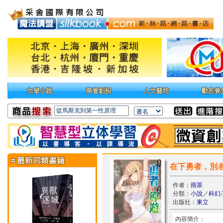
在下勇者，別名
作者：
雨茶
分類：
小說
／
科幻
出版社：
東立
內容簡介：