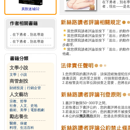
在下勇者，別名導
者，現在——是名
異獸迷城02
當您撰寫讀者評論並按下「送出」的動作
．
在下勇者，別名導遊
當您撰寫讀者評論並按下「送出」的動作
當您撰寫讀者評論並按下「送出」的動作
．
在下勇者，別名導遊
步處理。
當您撰寫讀者評論並按下「送出」的動作
他處。
文學小說
1.您所撰寫的書評內容，須保證絕無侵犯
文學
｜
小說
路書店因 此所受之損害，付損害賠償責任
商管創投
2.若檢警及司法單位因偵查之需要，您將
財經投資
｜
行銷企管
人文藝坊
宗教、哲學
1.書評字數限50~300字之間。
社會、人文、史地
2.若恪遵以下書評公約，您的書評將在送出
藝術、美學
｜
電影戲劇
3.若違反以下書評公約，您的書評將不被接
勵志養生
4.本公約採
溯及既往
原則，您過去所撰寫並
醫療、保健
料理、生活百科