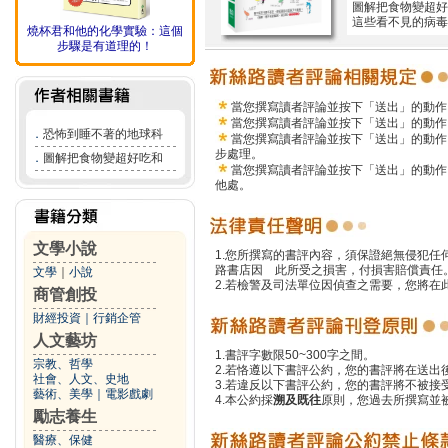
圖解把食物變超好
這些看不見的病毒
燒杯君和他的化學實驗：這個
步驟是有道理的！
當您撰寫讀者評論並按下「送出」的動作
當您撰寫讀者評論並按下「送出」的動作
．
恐怖到睡不著的地球科
當您撰寫讀者評論並按下「送出」的動作
步處理。
．
圖解把食物變超好吃和
當您撰寫讀者評論並按下「送出」的動作
他處。
文學小說
1.您所撰寫的書評內容，須保證絕無侵犯
路書店因 此所受之損害，付損害賠償責任
文學
｜
小說
2.若檢警及司法單位因偵查之需要，您將
商管創投
財經投資
｜
行銷企管
人文藝坊
1.書評字數限50~300字之間。
宗教、哲學
2.若恪遵以下書評公約，您的書評將在送出
社會、人文、史地
3.若違反以下書評公約，您的書評將不被接
藝術、美學
｜
電影戲劇
4.本公約採
溯及既往
原則，您過去所撰寫並
勵志養生
醫療、保健