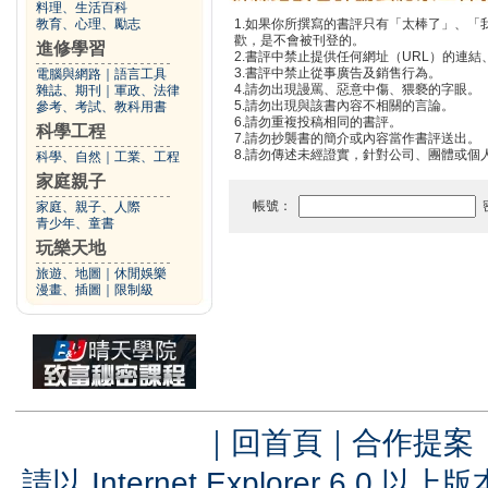
料理、生活百科
教育、心理、勵志
1.如果你所撰寫的書評只有「太棒了」、
歡，是不會被刊登的。
進修學習
2.書評中禁止提供任何網址（URL）的連結、電
3.書評中禁止從事廣告及銷售行為。
電腦與網路
｜
語言工具
4.請勿出現謾罵、惡意中傷、猥褻的字眼。
雜誌、期刊
｜
軍政、法律
5.請勿出現與該書內容不相關的言論。
參考、考試、教科用書
6.請勿重複投稿相同的書評。
科學工程
7.請勿抄襲書的簡介或內容當作書評送出。
8.請勿傳述未經證實，針對公司、團體或個
科學、自然
｜
工業、工程
家庭親子
帳號：
家庭、親子、人際
青少年、童書
玩樂天地
旅遊、地圖
｜
休閒娛樂
漫畫、插圖
｜
限制級
｜
回首頁
｜
合作提案
請以 Internet Explorer 6.