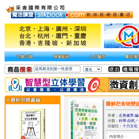
圖解把食物變
作者：
左卷健男 編
分類：
科學‧自然
／
出版社：
十力文化
內容簡介：