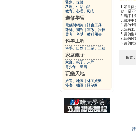
醫療、保健
料理、生活百科
1.如果
教育、心理、勵志
歡，是不
2.書評中
進修學習
3.書評
4.請勿
電腦與網路
｜
語言工具
5.請勿
雜誌、期刊
｜
軍政、法律
6.請勿
參考、考試、教科用書
7.請勿
科學工程
8.請勿
科學、自然
｜
工業、工程
家庭親子
帳號
家庭、親子、人際
青少年、童書
玩樂天地
旅遊、地圖
｜
休閒娛樂
漫畫、插圖
｜
限制級
請