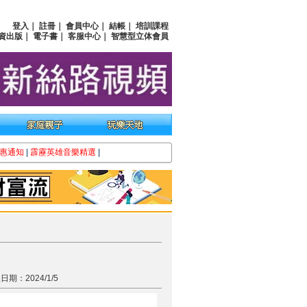
登入
｜
註冊
｜
會員中心
｜
結帳
｜
培訓課程
資出版
｜
電子書
｜
客服中心
｜
智慧型立体會員
惠通知
|
霹靂英雄音樂精選
|
日期：2024/1/5