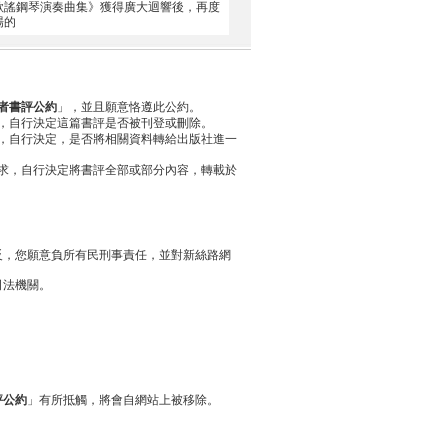
謠鋼琴演奏曲集》獲得廣大迴響後，再度
場的
者書評公約
」，並且願意恪遵此公約。
，自行決定這篇書評是否被刊登或刪除。
，自行決定，是否將相關資料轉給出版社進一
求，自行決定將書評全部或部分內容，轉載於
反，您願意負所有民刑事責任，並對新絲路網
司法機關。
評公約
」有所抵觸，將會自網站上被移除。