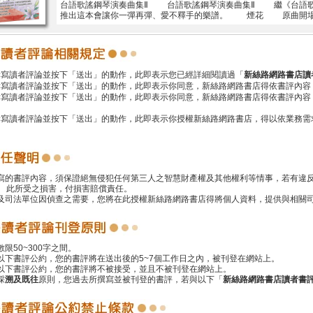
台語歌謠鋼琴演奏曲集Ⅱ 台語歌謠鋼琴演奏曲集Ⅱ 繼《台語歌
推出這本會讓你一彈再彈、愛不釋手的樂譜。 煙花 原曲開
撰寫讀者評論並按下「送出」的動作，此即表示您已經詳細閱讀過「
新絲路網路書店讀
撰寫讀者評論並按下「送出」的動作，此即表示你同意，新絲路網路書店得依書評內容
撰寫讀者評論並按下「送出」的動作，此即表示你同意，新絲路網路書店得依書評內容
撰寫讀者評論並按下「送出」的動作，此即表示你授權新絲路網路書店，得以依業務需
撰寫的書評內容，須保證絕無侵犯任何第三人之智慧財產權及其他權利等情事，若有違
 此所受之損害，付損害賠償責任。
警及司法單位因偵查之需要，您將在此授權新絲路網路書店得將個人資料，提供與相關
數限50~300字之間。
遵以下書評公約，您的書評將在送出後的5~7個工作日之內，被刊登在網站上。
反以下書評公約，您的書評將不被接受，並且不被刊登在網站上。
採
溯及既往
原則，您過去所撰寫並被刊登的書評，若與以下「
新絲路網路書店讀者書