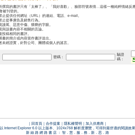
你所撰寫的書評只有「太棒了」、「我好喜歡」、臉部符號表情…這樣一種純粹情緒反
會被刊登的。
禁止提供任何網址（URL）的連結、電話、e-mail。
中禁止從事廣告及銷售行為。
出現謾罵、惡意中傷、猥褻的字眼。
出現與該書內容不相關的言論。
重複投稿相同的書評。
抄襲書的簡介或內容當作書評送出。
傳述未經證實，針對公司、團體或個人的謠言。
驗證
：
密碼：
碼：
｜
回首頁
｜
合作提案
｜
隱私權聲明
｜
加入供應商
｜
以 Internet Explorer 6.0 以上版本、1024x768 解析度瀏覽，可得到最舒適的閱讀效
新 絲 路 網 路 書 店 ： 智．慧．服．務．新．思．路