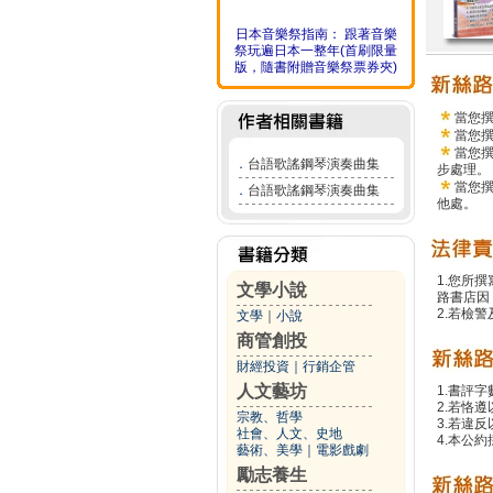
日本音樂祭指南： 跟著音樂
祭玩遍日本一整年(首刷限量
版，隨書附贈音樂祭票券夾)
當您
當您
當您
．
台語歌謠鋼琴演奏曲集
步處理。
當您
．
台語歌謠鋼琴演奏曲集
他處。
1.您所
文學小說
路書店因
2.若檢
文學
｜
小說
商管創投
財經投資
｜
行銷企管
人文藝坊
1.書評字
2.若恪
宗教、哲學
3.若違
社會、人文、史地
4.本公約
藝術、美學
｜
電影戲劇
勵志養生