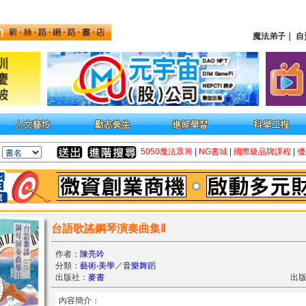
魔法弟子
｜
自
5050魔法眾籌
|
NG書城
|
國際級品牌課程
|
優
台語歌謠鋼琴演奏曲集Ⅱ
作者：
陳亮吟
分類：
藝術‧美學
／
音樂舞蹈
出版社：
麥書
出版
內容簡介：