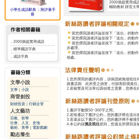
2000個超實用
輔助教材 靜宜大
小學生成語辭典 ：附評量手
冊
當您撰寫讀者評論並按下「送出」的動作
當您撰寫讀者評論並按下「送出」的動作
．
2000個超實用成語
當您撰寫讀者評論並按下「送出」的動作
步處理。
．
標準國語字典
當您撰寫讀者評論並按下「送出」的動作
．
成語字典
他處。
1.您所撰寫的書評內容，須保證絕無侵犯
文學小說
路書店因 此所受之損害，付損害賠償責任
2.若檢警及司法單位因偵查之需要，您將
文學
｜
小說
商管創投
財經投資
｜
行銷企管
1.書評字數限50~300字之間。
人文藝坊
2.若恪遵以下書評公約，您的書評將在送出
宗教、哲學
3.若違反以下書評公約，您的書評將不被接
社會、人文、史地
4.本公約採
溯及既往
原則，您過去所撰寫並
藝術、美學
｜
電影戲劇
勵志養生