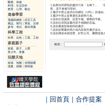
醫療、保健
1.如果你所撰寫的書評只有「太棒了」、
料理、生活百科
歡，是不會被刊登的。
教育、心理、勵志
2.書評中禁止提供任何網址（URL）的連結、電
進修學習
3.書評中禁止從事廣告及銷售行為。
4.請勿出現謾罵、惡意中傷、猥褻的字眼。
電腦與網路
｜
語言工具
5.請勿出現與該書內容不相關的言論。
雜誌、期刊
｜
軍政、法律
6.請勿重複投稿相同的書評。
參考、考試、教科用書
7.請勿抄襲書的簡介或內容當作書評送出。
科學工程
8.請勿傳述未經證實，針對公司、團體或個
科學、自然
｜
工業、工程
家庭親子
帳號：
家庭、親子、人際
青少年、童書
玩樂天地
旅遊、地圖
｜
休閒娛樂
漫畫、插圖
｜
限制級
｜
回首頁
｜
合作提案