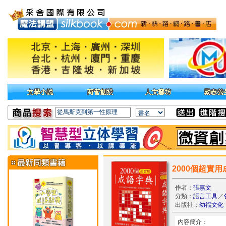
2000個超實
作者：
張嘉文
分類：
語言工具
／
出版社：
幼福文化
內容簡介：