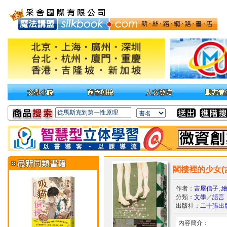
閣樓裡的少女(
作者：
吉屋信子, 
分類：
文學
／
語言
出版社：
二十張出
內容簡介：