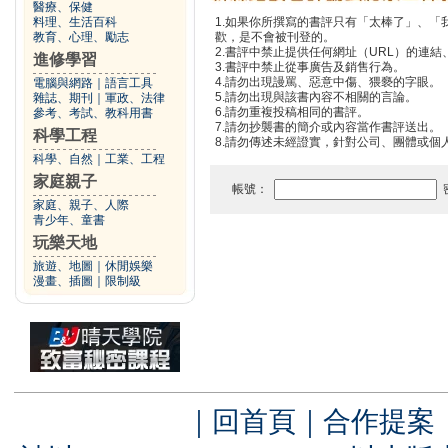
醫療、保健
料理、生活百科
1.如果你所撰寫的書評只有「太棒了」、
教育、心理、勵志
歡，是不會被刊登的。
2.書評中禁止提供任何網址（URL）的連結、電
進修學習
3.書評中禁止從事廣告及銷售行為。
4.請勿出現謾罵、惡意中傷、猥褻的字眼。
電腦與網路
｜
語言工具
5.請勿出現與該書內容不相關的言論。
雜誌、期刊
｜
軍政、法律
6.請勿重複投稿相同的書評。
參考、考試、教科用書
7.請勿抄襲書的簡介或內容當作書評送出。
科學工程
8.請勿傳述未經證實，針對公司、團體或個
科學、自然
｜
工業、工程
家庭親子
帳號：
家庭、親子、人際
青少年、童書
玩樂天地
旅遊、地圖
｜
休閒娛樂
漫畫、插圖
｜
限制級
｜
回首頁
｜
合作提案