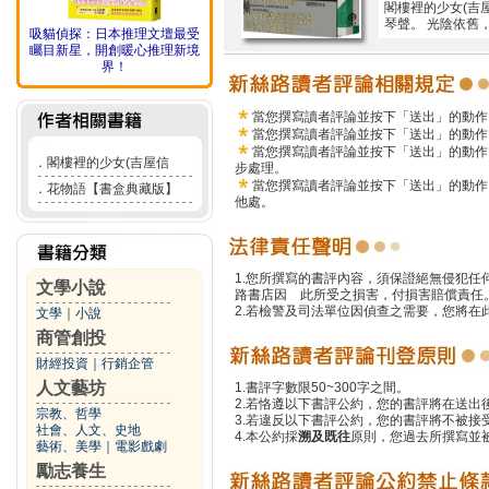
閣樓裡的少女(吉
琴聲。 光陰依舊
吸貓偵探：日本推理文壇最受
矚目新星，開創暖心推理新境
界！
當您撰寫讀者評論並按下「送出」的動作
當您撰寫讀者評論並按下「送出」的動作
當您撰寫讀者評論並按下「送出」的動作
．
閣樓裡的少女(吉屋信
步處理。
當您撰寫讀者評論並按下「送出」的動作
．
花物語【書盒典藏版】
他處。
1.您所撰寫的書評內容，須保證絕無侵犯
文學小說
路書店因 此所受之損害，付損害賠償責任
2.若檢警及司法單位因偵查之需要，您將
文學
｜
小說
商管創投
財經投資
｜
行銷企管
人文藝坊
1.書評字數限50~300字之間。
2.若恪遵以下書評公約，您的書評將在送出
宗教、哲學
3.若違反以下書評公約，您的書評將不被接
社會、人文、史地
4.本公約採
溯及既往
原則，您過去所撰寫並
藝術、美學
｜
電影戲劇
勵志養生