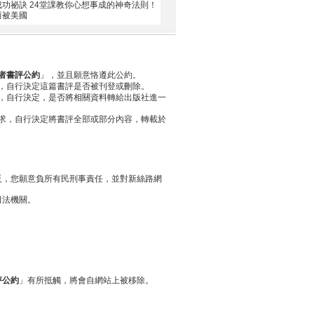
功祕訣 24堂課教你心想事成的神奇法則！
而被美國
者書評公約
」，並且願意恪遵此公約。
，自行決定這篇書評是否被刊登或刪除。
，自行決定，是否將相關資料轉給出版社進一
求，自行決定將書評全部或部分內容，轉載於
反，您願意負所有民刑事責任，並對新絲路網
司法機關。
評公約
」有所抵觸，將會自網站上被移除。