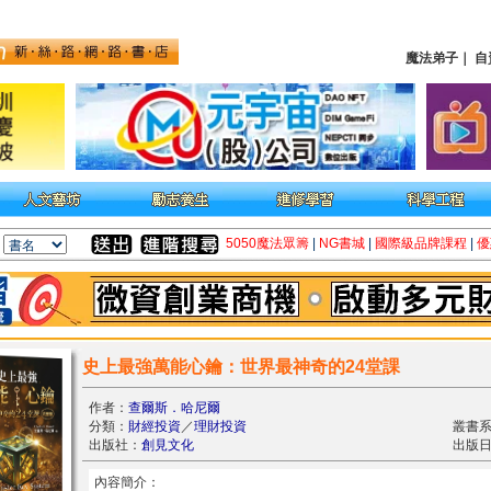
魔法弟子
｜
自
5050魔法眾籌
|
NG書城
|
國際級品牌課程
|
優
史上最強萬能心鑰：世界最神奇的24堂課
作者：
查爾斯．哈尼爾
分類：
財經投資
／
理財投資
叢書
出版社：
創見文化
出版日期
內容簡介：