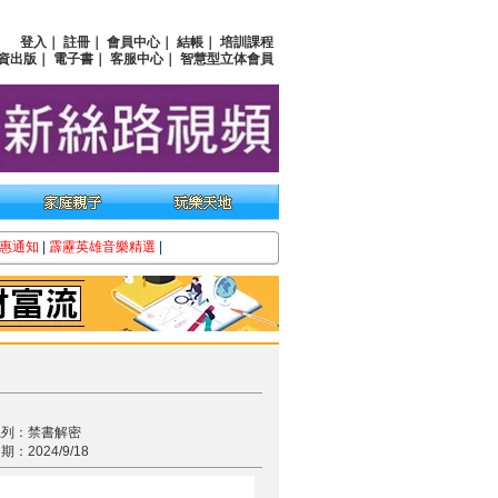
登入
｜
註冊
｜
會員中心
｜
結帳
｜
培訓課程
資出版
｜
電子書
｜
客服中心
｜
智慧型立体會員
惠通知
|
霹靂英雄音樂精選
|
系列：禁書解密
：2024/9/18