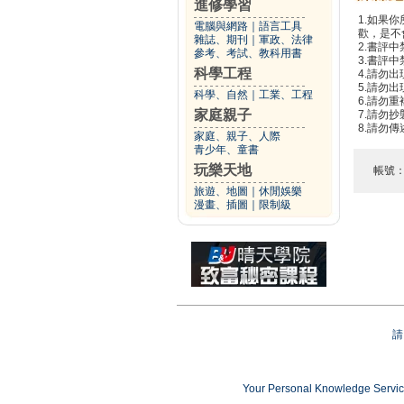
進修學習
1.如果
電腦與網路
｜
語言工具
歡，是不
雜誌、期刊
｜
軍政、法律
2.書評中
參考、考試、教科用書
3.書評
科學工程
4.請勿
5.請勿
科學、自然
｜
工業、工程
6.請勿
家庭親子
7.請勿
8.請勿
家庭、親子、人際
青少年、童書
玩樂天地
帳號
旅遊、地圖
｜
休閒娛樂
漫畫、插圖
｜
限制級
請
Your Personal Knowledge Ser