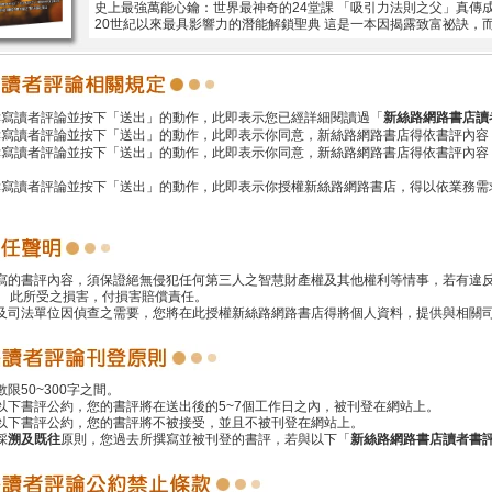
史上最強萬能心鑰：世界最神奇的24堂課 「吸引力法則之父」真傳成
20世紀以來最具影響力的潛能解鎖聖典 這是一本因揭露致富祕訣，
撰寫讀者評論並按下「送出」的動作，此即表示您已經詳細閱讀過「
新絲路網路書店讀
撰寫讀者評論並按下「送出」的動作，此即表示你同意，新絲路網路書店得依書評內容
撰寫讀者評論並按下「送出」的動作，此即表示你同意，新絲路網路書店得依書評內容
撰寫讀者評論並按下「送出」的動作，此即表示你授權新絲路網路書店，得以依業務需
撰寫的書評內容，須保證絕無侵犯任何第三人之智慧財產權及其他權利等情事，若有違
 此所受之損害，付損害賠償責任。
警及司法單位因偵查之需要，您將在此授權新絲路網路書店得將個人資料，提供與相關
數限50~300字之間。
遵以下書評公約，您的書評將在送出後的5~7個工作日之內，被刊登在網站上。
反以下書評公約，您的書評將不被接受，並且不被刊登在網站上。
採
溯及既往
原則，您過去所撰寫並被刊登的書評，若與以下「
新絲路網路書店讀者書