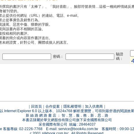
你所撰寫的書評只有「太棒了」、「我好喜歡」、臉部符號表情…這樣一種純粹情緒反
會被刊登的。
禁止提供任何網址（URL）的連結、電話、e-mail。
中禁止從事廣告及銷售行為。
出現謾罵、惡意中傷、猥褻的字眼。
出現與該書內容不相關的言論。
重複投稿相同的書評。
抄襲書的簡介或內容當作書評送出。
傳述未經證實，針對公司、團體或個人的謠言。
驗證
：
密碼：
碼：
｜
回首頁
｜
合作提案
｜
隱私權聲明
｜
加入供應商
｜
以 Internet Explorer 6.0 以上版本、1024x768 解析度瀏覽，可得到最舒適的閱讀效
新 絲 路 網 路 書 店 ： 智．慧．服．務．新．思．路
本書店隸屬於華文網股份有限公司旗下采舍國際有限公司
采舍國際有限公司 統編 : 28464037
vice 客服專線: 02-2226-7768 E-mail:
service@book4u.com.tw
客服時間：09:00-12:
c 2001 silkbook.com Inc., All Rights Reserved.