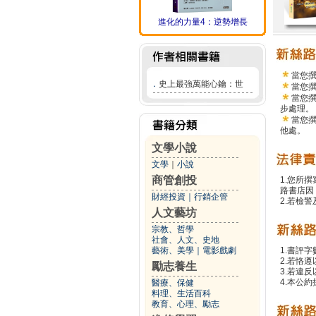
進化的力量4：逆勢增長
當您
．
史上最強萬能心鑰：世
當您
當您
步處理。
當您
他處。
文學小說
文學
｜
小說
商管創投
1.您所
路書店因
財經投資
｜
行銷企管
2.若檢
人文藝坊
宗教、哲學
社會、人文、史地
藝術、美學
｜
電影戲劇
1.書評字
2.若恪
勵志養生
3.若違
4.本公約
醫療、保健
料理、生活百科
教育、心理、勵志