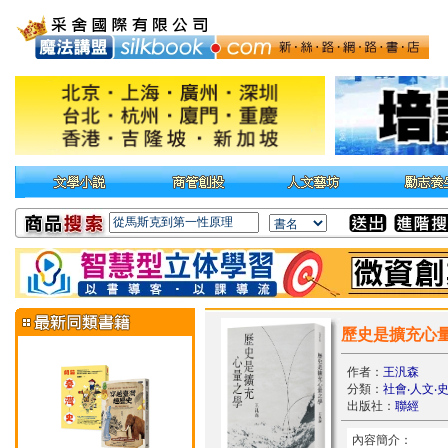
歷史是擴充心
作者：
王汎森
分類：
社會‧人文‧
出版社：
聯經
內容簡介：