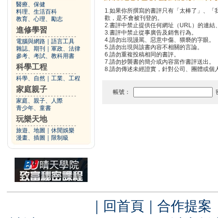
醫療、保健
1.如果你所撰寫的書評只有「太棒了」、
料理、生活百科
歡，是不會被刊登的。
教育、心理、勵志
2.書評中禁止提供任何網址（URL）的連結、電
進修學習
3.書評中禁止從事廣告及銷售行為。
4.請勿出現謾罵、惡意中傷、猥褻的字眼。
電腦與網路
｜
語言工具
5.請勿出現與該書內容不相關的言論。
雜誌、期刊
｜
軍政、法律
6.請勿重複投稿相同的書評。
參考、考試、教科用書
7.請勿抄襲書的簡介或內容當作書評送出。
科學工程
8.請勿傳述未經證實，針對公司、團體或個
科學、自然
｜
工業、工程
家庭親子
帳號：
家庭、親子、人際
青少年、童書
玩樂天地
旅遊、地圖
｜
休閒娛樂
漫畫、插圖
｜
限制級
｜
回首頁
｜
合作提案