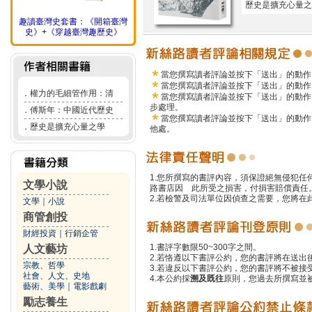
歷史是擴充心量之
趣讀臺灣史套書：《開箱臺灣
史》+《穿越臺灣趣歷史》
當您撰寫讀者評論並按下「送出」的動作
當您撰寫讀者評論並按下「送出」的動作
．
權力的毛細管作用：清
當您撰寫讀者評論並按下「送出」的動作
步處理。
．
傅斯年：中國近代歷史
當您撰寫讀者評論並按下「送出」的動作
．
歷史是擴充心量之學
他處。
1.您所撰寫的書評內容，須保證絕無侵犯
文學小說
路書店因 此所受之損害，付損害賠償責任
2.若檢警及司法單位因偵查之需要，您將
文學
｜
小說
商管創投
財經投資
｜
行銷企管
1.書評字數限50~300字之間。
人文藝坊
2.若恪遵以下書評公約，您的書評將在送出
宗教、哲學
3.若違反以下書評公約，您的書評將不被接
社會、人文、史地
4.本公約採
溯及既往
原則，您過去所撰寫並
藝術、美學
｜
電影戲劇
勵志養生