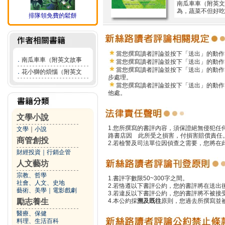
南瓜車車（附英文
為，蔬菜不但好吃
排隊領免費的鬆餅
當您撰寫讀者評論並按下「送出」的動作
．
南瓜車車（附英文故事
當您撰寫讀者評論並按下「送出」的動作
當您撰寫讀者評論並按下「送出」的動作
．
花小獅的煩惱（附英文
步處理。
當您撰寫讀者評論並按下「送出」的動作
他處。
文學小說
1.您所撰寫的書評內容，須保證絕無侵犯
文學
｜
小說
路書店因 此所受之損害，付損害賠償責任
商管創投
2.若檢警及司法單位因偵查之需要，您將
財經投資
｜
行銷企管
人文藝坊
宗教、哲學
1.書評字數限50~300字之間。
社會、人文、史地
2.若恪遵以下書評公約，您的書評將在送出
藝術、美學
｜
電影戲劇
3.若違反以下書評公約，您的書評將不被接
勵志養生
4.本公約採
溯及既往
原則，您過去所撰寫並
醫療、保健
料理、生活百科