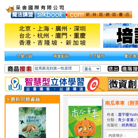
南瓜車車（附英
作者：
蕭宇珊Yusha
分類：
青少‧童書
／
出版社：
經典雜誌
內容簡介：