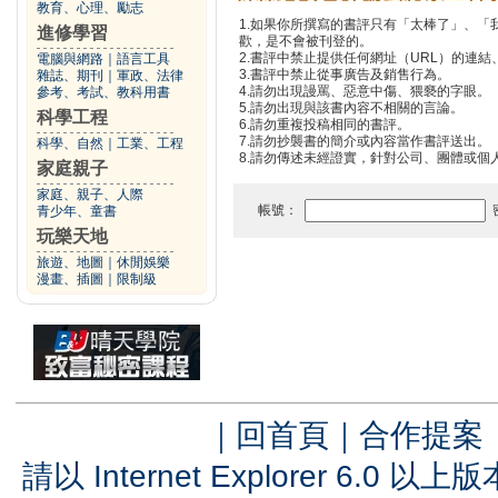
教育、心理、勵志
1.如果你所撰寫的書評只有「太棒了」、
進修學習
歡，是不會被刊登的。
2.書評中禁止提供任何網址（URL）的連結、電
電腦與網路
｜
語言工具
3.書評中禁止從事廣告及銷售行為。
雜誌、期刊
｜
軍政、法律
4.請勿出現謾罵、惡意中傷、猥褻的字眼。
參考、考試、教科用書
5.請勿出現與該書內容不相關的言論。
科學工程
6.請勿重複投稿相同的書評。
7.請勿抄襲書的簡介或內容當作書評送出。
科學、自然
｜
工業、工程
8.請勿傳述未經證實，針對公司、團體或個
家庭親子
家庭、親子、人際
帳號：
青少年、童書
玩樂天地
旅遊、地圖
｜
休閒娛樂
漫畫、插圖
｜
限制級
｜
回首頁
｜
合作提案
請以 Internet Explorer 6.