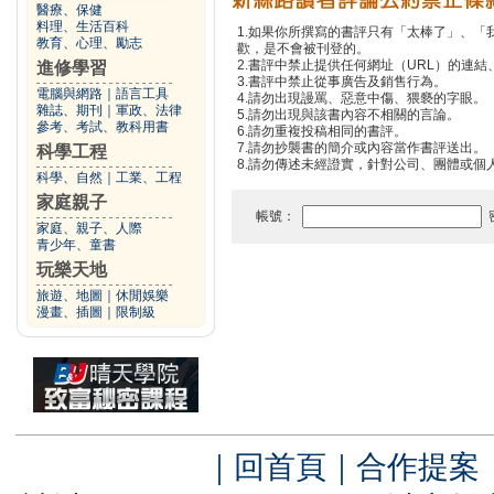
醫療、保健
料理、生活百科
1.如果你所撰寫的書評只有「太棒了」、
教育、心理、勵志
歡，是不會被刊登的。
2.書評中禁止提供任何網址（URL）的連結、電
進修學習
3.書評中禁止從事廣告及銷售行為。
電腦與網路
｜
語言工具
4.請勿出現謾罵、惡意中傷、猥褻的字眼。
雜誌、期刊
｜
軍政、法律
5.請勿出現與該書內容不相關的言論。
參考、考試、教科用書
6.請勿重複投稿相同的書評。
7.請勿抄襲書的簡介或內容當作書評送出。
科學工程
8.請勿傳述未經證實，針對公司、團體或個
科學、自然
｜
工業、工程
家庭親子
帳號：
家庭、親子、人際
青少年、童書
玩樂天地
旅遊、地圖
｜
休閒娛樂
漫畫、插圖
｜
限制級
｜
回首頁
｜
合作提案