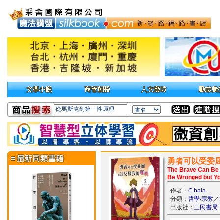
勇者可以受委屈
The Brave Can Be 
Be Wronged but Yo
作者：
Cibala
分類：
哲學‧宗教
／
出版社：
三民書局