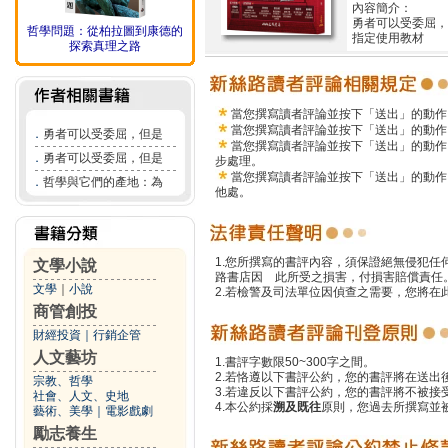
內容簡介：
勇者可以受委屈
哲學問題：從柏拉圖到康德的
指定使用教材 
探索真理之路
當您撰寫讀者評論並按下「送出」的動作
當您撰寫讀者評論並按下「送出」的動作
．
勇者可以受委屈，但是
當您撰寫讀者評論並按下「送出」的動作
．
勇者可以受委屈，但是
步處理。
當您撰寫讀者評論並按下「送出」的動作
．
哲學與它們的產地：為
他處。
1.您所撰寫的書評內容，須保證絕無侵犯
文學小說
路書店因 此所受之損害，付損害賠償責任
文學
｜
小說
2.若檢警及司法單位因偵查之需要，您將
商管創投
財經投資
｜
行銷企管
人文藝坊
1.書評字數限50~300字之間。
2.若恪遵以下書評公約，您的書評將在送出
宗教、哲學
3.若違反以下書評公約，您的書評將不被接
社會、人文、史地
4.本公約採
溯及既往
原則，您過去所撰寫並
藝術、美學
｜
電影戲劇
勵志養生