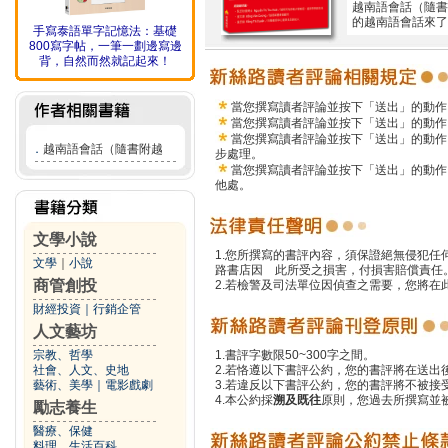
越南語會話（隨書
的越南語會話來了
手寫泰語單字記憶法：基礎
800寫字帖，一筆一劃邊寫邊
背，自然而然就記起來！
當您撰寫讀者評論並按下「送出」的動作
當您撰寫讀者評論並按下「送出」的動作
當您撰寫讀者評論並按下「送出」的動作
．
越南語會話（隨書附越
步處理。
當您撰寫讀者評論並按下「送出」的動作
他處。
文學小說
1.您所撰寫的書評內容，須保證絕無侵犯
文學
｜
小說
路書店因 此所受之損害，付損害賠償責任
商管創投
2.若檢警及司法單位因偵查之需要，您將
財經投資
｜
行銷企管
人文藝坊
宗教、哲學
1.書評字數限50~300字之間。
社會、人文、史地
2.若恪遵以下書評公約，您的書評將在送出
藝術、美學
｜
電影戲劇
3.若違反以下書評公約，您的書評將不被接
4.本公約採
溯及既往
原則，您過去所撰寫並
勵志養生
醫療、保健
料理、生活百科