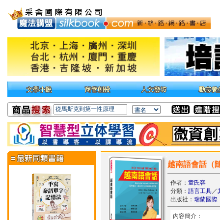
越南語會話（隨
作者：
童氏容
分類：
語言工具
／
出版社：
瑞蘭國際
內容簡介：