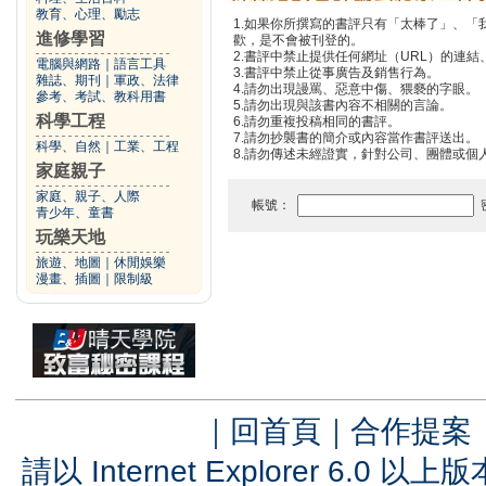
教育、心理、勵志
1.如果你所撰寫的書評只有「太棒了」、
進修學習
歡，是不會被刊登的。
2.書評中禁止提供任何網址（URL）的連結、電
電腦與網路
｜
語言工具
3.書評中禁止從事廣告及銷售行為。
雜誌、期刊
｜
軍政、法律
4.請勿出現謾罵、惡意中傷、猥褻的字眼。
參考、考試、教科用書
5.請勿出現與該書內容不相關的言論。
科學工程
6.請勿重複投稿相同的書評。
7.請勿抄襲書的簡介或內容當作書評送出。
科學、自然
｜
工業、工程
8.請勿傳述未經證實，針對公司、團體或個
家庭親子
家庭、親子、人際
帳號：
青少年、童書
玩樂天地
旅遊、地圖
｜
休閒娛樂
漫畫、插圖
｜
限制級
｜
回首頁
｜
合作提案
請以 Internet Explorer 6.