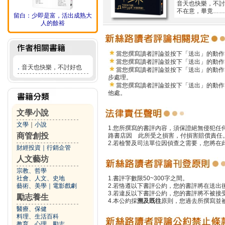
音天也快樂，不討
不在意，畢竟……
留白：少即是富，活出成熟大
人的餘裕
當您撰寫讀者評論並按下「送出」的動作
當您撰寫讀者評論並按下「送出」的動作
．
音天也快樂，不討好也
當您撰寫讀者評論並按下「送出」的動作
步處理。
當您撰寫讀者評論並按下「送出」的動作
他處。
文學小說
文學
｜
小說
1.您所撰寫的書評內容，須保證絕無侵犯
商管創投
路書店因 此所受之損害，付損害賠償責任
2.若檢警及司法單位因偵查之需要，您將
財經投資
｜
行銷企管
人文藝坊
宗教、哲學
社會、人文、史地
1.書評字數限50~300字之間。
藝術、美學
｜
電影戲劇
2.若恪遵以下書評公約，您的書評將在送出
3.若違反以下書評公約，您的書評將不被接
勵志養生
4.本公約採
溯及既往
原則，您過去所撰寫並
醫療、保健
料理、生活百科
教育、心理、勵志