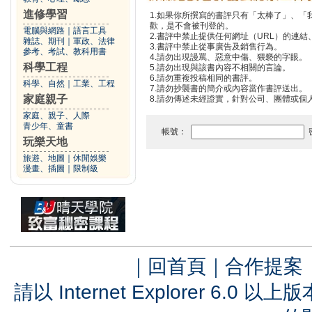
進修學習
1.如果你所撰寫的書評只有「太棒了」、
歡，是不會被刊登的。
電腦與網路
｜
語言工具
2.書評中禁止提供任何網址（URL）的連結、電
雜誌、期刊
｜
軍政、法律
3.書評中禁止從事廣告及銷售行為。
參考、考試、教科用書
4.請勿出現謾罵、惡意中傷、猥褻的字眼。
科學工程
5.請勿出現與該書內容不相關的言論。
6.請勿重複投稿相同的書評。
科學、自然
｜
工業、工程
7.請勿抄襲書的簡介或內容當作書評送出。
家庭親子
8.請勿傳述未經證實，針對公司、團體或個
家庭、親子、人際
青少年、童書
帳號：
玩樂天地
旅遊、地圖
｜
休閒娛樂
漫畫、插圖
｜
限制級
｜
回首頁
｜
合作提案
請以 Internet Explorer 6.