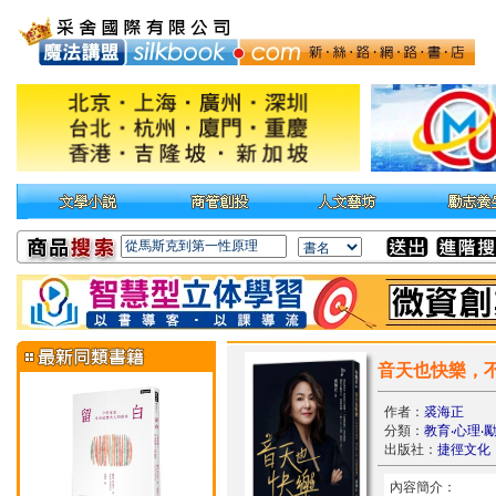
音天也快樂，
作者：
裘海正
分類：
教育‧心理‧
出版社：
捷徑文化
內容簡介：